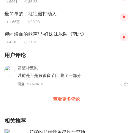
6961
36:23
最简单的，往往最打动人
1.66万
30:08
迎向海面的歌声里-好妹妹乐队《南北》
4310
37:19
用户评论
发型吥螚亂
以前是不是有很多节目 删了一部分
回复
2021-08-10
0
查看更多评论
相关推荐
C露的书籍音乐星座研究所