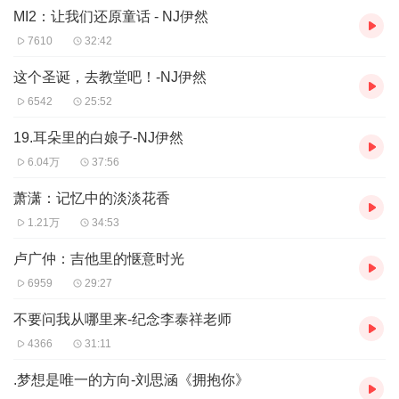
MI2：让我们还原童话 - NJ伊然
7610
32:42
这个圣诞，去教堂吧！-NJ伊然
6542
25:52
19.耳朵里的白娘子-NJ伊然
6.04万
37:56
萧潇：记忆中的淡淡花香
1.21万
34:53
卢广仲：吉他里的惬意时光
6959
29:27
不要问我从哪里来-纪念李泰祥老师
4366
31:11
.梦想是唯一的方向-刘思涵《拥抱你》