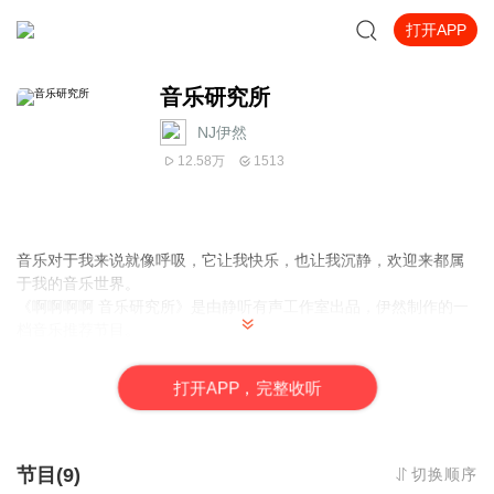
打开APP
音乐研究所
NJ伊然
12.58万
1513
音乐对于我来说就像呼吸，它让我快乐，也让我沉静，欢迎来都属
于我的音乐世界。
《啊啊啊啊 音乐研究所》是由静听有声工作室出品，伊然制作的一
档音乐推荐节目。
每一期节目，伊然都会带领大家深入研究一位歌手的某一张专辑，
和
打
开
A
P
P，完整收听
大家一起在浮躁快餐化的音乐环境中挖掘出隐藏在专辑深处的好音
乐。
我是爱音乐的伊然，你是谁呢？
节目(9)
切换顺序