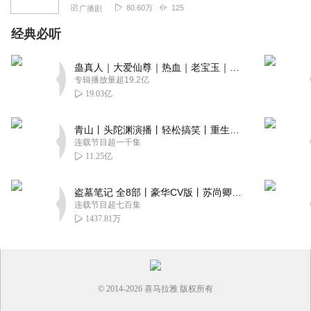
80.60万
125
广播剧
经典必听
蛊真人｜大爱仙尊｜热血｜老宝玉｜多人VIP免费有声剧
专辑播放量超19.2亿
19.03亿
青山丨头陀渊演播丨轻松搞笑丨重生穿越丨古代权谋丨VIP免费 | 多人有声剧
连载节目超一千集
11.25亿
盗墓笔记 全8部丨豪华CV版丨苏尚卿&边江 领衔 多人有声剧丨冠声文化丨南派三叔
连载节目超七百集
1437.81万
© 2014-
2026
喜马拉雅 版权所有