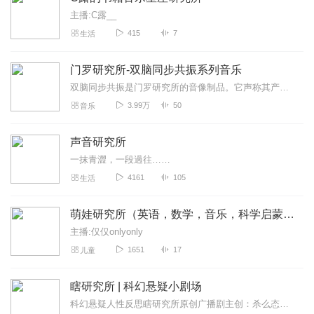
主播:C露__
415
7
生活
门罗研究所-双脑同步共振系列音乐
双脑同步共振是门罗研究所的音像制品。它声称其产品内含立体声节拍，可以让大脑两半球的脑波同步以助人达到冥想状态。不适合在开车时倾听。双脑同步技术是一种声波技术，...
3.99万
50
音乐
声音研究所
一抹青澀，一段過往……
4161
105
生活
萌娃研究所（英语，数学，音乐，科学启蒙）
主播:仅仅onlyonly
1651
17
儿童
瞎研究所 | 科幻悬疑小剧场
科幻悬疑人性反思瞎研究所原创广播剧主创：杀么态出品团队：瞎研究所协作团队：声声传媒