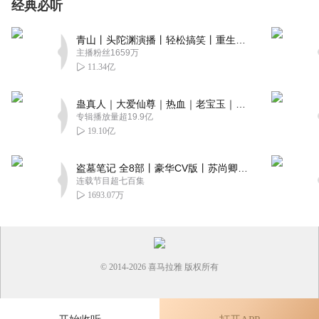
经典必听
青山丨头陀渊演播丨轻松搞笑丨重生穿越丨古代权谋丨VIP免费 | 多人有声剧
主播粉丝1659万
11.34亿
蛊真人｜大爱仙尊｜热血｜老宝玉｜多人VIP免费有声剧
专辑播放量超19.9亿
19.10亿
盗墓笔记 全8部丨豪华CV版丨苏尚卿&边江 领衔 多人有声剧丨冠声文化丨南派三叔
连载节目超七百集
1693.07万
© 2014-
2026
喜马拉雅 版权所有