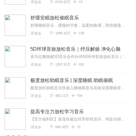
6726.62万
74
音乐
舒缓安眠放松催眠音乐
舒缓睡眠音乐，缓慢的节奏，温柔的曲调，陪你慢慢入睡。每天聆听舒眠曲，会让你拥有高品质睡眠，今夜不失眠，安眠一夜。轻催眠失眠治愈系，正念冥想静心减压拯救你的失眠。...
1086.16万
138
音乐
5D环球音旅放松音乐｜纾压解燥 净化心脑
喜马拉雅独家5D音乐合作伙伴5D环球音旅放松音乐｜纾压解燥净化心脑聆听环球天籁声疗SPA关于「乐方REMedy」：-全站唯一的耳朵黑科技「5D环绕脑波」...
1397.91万
182
音乐
极度放松助眠音乐 | 深度睡眠 助眠催眠
极度放松助眠音乐快速入睡催眠音乐高效深度睡眠音乐解压助眠白噪音深度睡眠｜放松大脑治疗失眠助眠音乐【极度放松助眠音乐】【深度睡眠】【助眠催眠】进到专辑页的朋友...
482.11万
704
音乐
提高专注力放松学习音乐
【官方福利区】发现你最近经常听轻音乐、纯音乐猜你喜欢喜马精选专辑《心理疗愈钢琴曲100首》一听就平静了，一听就困了缓解焦虑，帮助数百万听友入眠原价99元，福利...
605.28万
72
音乐