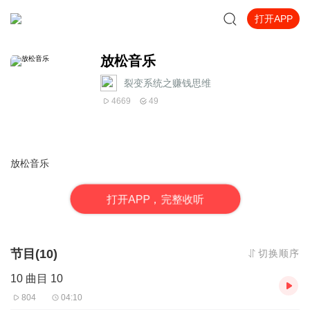
打开APP
放松音乐
裂变系统之赚钱思维
4669
49
放松音乐
打
开
A
P
P，完整收听
节目(10)
切换顺序
10 曲目 10
804
04:10