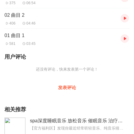
375
06:54
02 曲目 2
406
04:46
01 曲目 1
581
03:45
用户评论
还没有评论，快来发表第一个评论！
发表评论
相关推荐
spa深度睡眠音乐 放松音乐 催眠音乐 治疗音乐 胎教音乐 纯音乐 催眠曲
【官方福利区】发现你最近经常听轻音乐、纯音乐猜你喜欢喜马精选专辑《心理疗愈钢琴曲100首》一听就平静了，一听就困了缓解焦虑，帮助数百万听友入眠原价99元，福利...