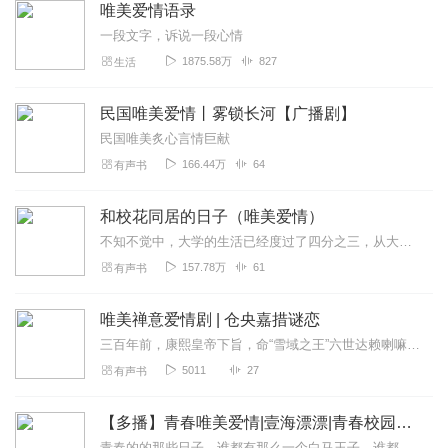
唯美爱情语录
一段文字，诉说一段心情
1875.58万
827
生活
民国唯美爱情丨雾锁长河【广播剧】
民国唯美炙心言情巨献
166.44万
64
有声书
和校花同居的日子（唯美爱情）
不知不觉中，大学的生活已经度过了四分之三，从大一开始，就有想把自己和身边的朋友所发生的故事汇集成一本小说的冲动，经过三年的大学时光，对大学的教育和社会上的某些现...
157.78万
61
有声书
唯美禅意爱情剧 | 仓央嘉措谜恋
三百年前，康熙皇帝下旨，命“雪域之王”六世达赖喇嘛仓央嘉措进京接受审问。因其被蒙古族头领拉藏汗以“假活佛”的罪名上奏清廷。然而，在押送仓央嘉措进京途中，他却离奇...
5011
27
有声书
【多播】青春唯美爱情|壹海漂漂|青春校园爱情
青春的的那些日子，谁都有那么一个白马王子，谁都有那么个白雪公主。