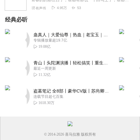
4.95万
53
有声书
经典必听
蛊真人｜大爱仙尊｜热血｜老宝玉｜多人VIP免费有声剧
专辑播放量超19.7亿
19.08亿
青山丨头陀渊演播丨轻松搞笑丨重生穿越丨古代权谋丨VIP免费 | 多人有声剧
最近一周更新
11.32亿
盗墓笔记 全8部丨豪华CV版丨苏尚卿&边江 领衔 多人有声剧丨冠声文化丨南派三叔
连载节目超七百集
1618.30万
© 2014-
2026
喜马拉雅 版权所有