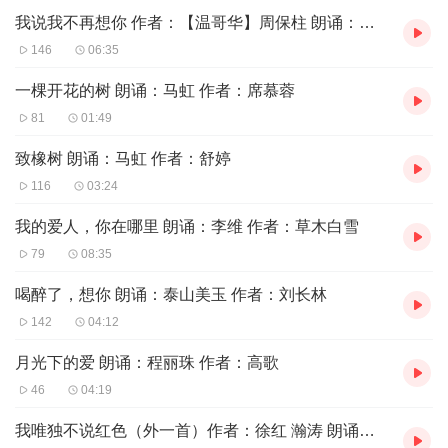
我说我不再想你 作者：【温哥华】周保柱 朗诵：李维
146
06:35
一棵开花的树 朗诵：马虹 作者：席慕蓉
81
01:49
致橡树 朗诵：马虹 作者：舒婷
116
03:24
我的爱人，你在哪里 朗诵：李维 作者：草木白雪
79
08:35
喝醉了，想你 朗诵：泰山美玉 作者：刘长林
142
04:12
月光下的爱 朗诵：程丽珠 作者：高歌
46
04:19
我唯独不说红色（外一首）作者：徐红 瀚涛 朗诵：于同云