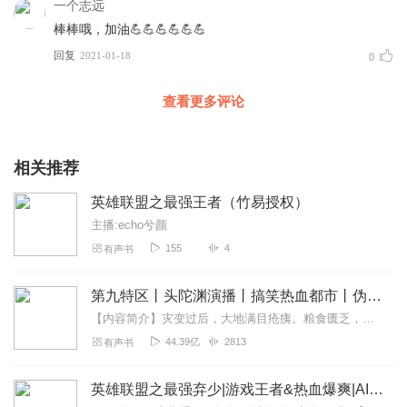
一个志远
棒棒哦，加油💪💪💪💪💪💪
回复
2021-01-18
0
查看更多评论
相关推荐
英雄联盟之最强王者（竹易授权）
主播:echo兮颜
155
4
有声书
第九特区丨头陀渊演播丨搞笑热血都市丨伪戒丨VIP免费多人有声剧
【内容简介】灾变过后，大地满目疮痍。粮食匮乏，资源紧俏，局势混乱……一位从待规划区杀出来的青年，背对着漫天黄沙，孤身来到九区谋生，却不曾想偶然结识三五好友，一念...
44.39亿
2813
有声书
英雄联盟之最强弃少|游戏王者&热血爆爽|AI电子书