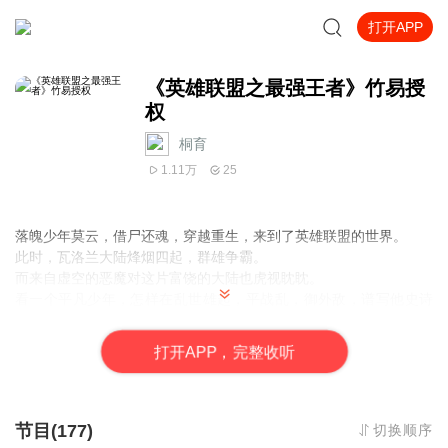
打开APP
《英雄联盟之最强王者》竹易授
权
桐育
1.11万
25
落魄少年莫云，借尸还魂，穿越重生，来到了英雄联盟的世界。
此时，瓦洛兰大陆烽烟四起，群雄争霸。
而来自虚空的恶魔对这片富饶的大陆也虎视眈眈。
看一个平凡少年，怎样在乱世雄起，平战乱，御外敌，谱写他史诗
般的光辉传奇。
打
开
A
P
P，完整收听
温馨提示:
本小说是以英雄联盟故事作为背景的穿越类小说，不过没有接触过
英雄联盟的读者也不必在意，你完全可以当它是一部穿越类的小说
来看，也完全能够看的懂。
节目(177)
切换顺序