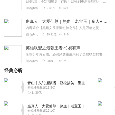
日更5集，不定期爆更！订阅可以收到更新提醒哦~【内容简介】在一个平凡的都市，吹牛逼的屌丝青年王宇，一次偶然的网吧对决，遭遇电竞大神上官宝的挑战。神之一手德莱...
2.38万
621
有声书
蛊真人｜大爱仙尊｜热血｜老宝玉｜多人VIP免费有声剧
内容简介【黑暗文反派流封神之作】人是万物之灵，蛊是天地真精。一个穿越者不断重生的故事。一个养蛊、炼蛊、用蛊的奇特世界。配音组（男角色）老宝玉旁白...
19.11亿
3434
有声书
英雄联盟之最强王者-竹易有声
落魄少年莫云借尸还魂穿越重生来到了英雄联盟的世界此时瓦洛兰大陆烽烟四起群雄争霸而来自虚空的恶魔对这片富饶的大陆也虎视眈眈看一个平凡少年怎样在乱世雄...
2819
74
有声书
经典必听
青山丨头陀渊演播丨轻松搞笑丨重生穿越丨古代权谋丨VIP免费 | 多人有声剧
专辑播放量超11.3亿
11.36亿
蛊真人｜大爱仙尊｜热血｜老宝玉｜多人VIP免费有声剧
专辑播放量超19.1亿