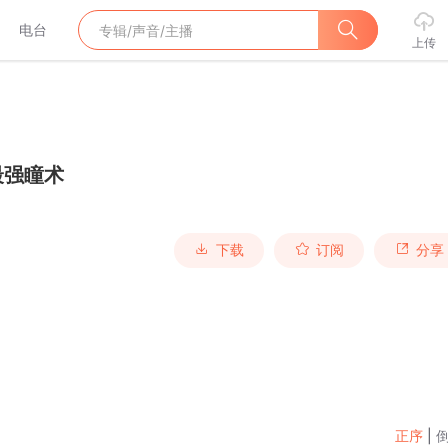
电台
上传
最强瞳术
下载
订阅
分享
正序
|