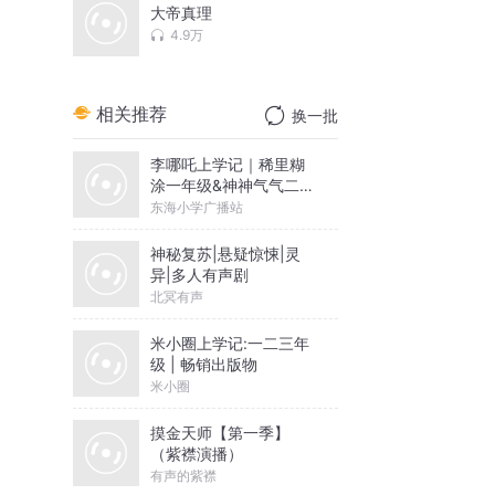
大帝真理
4.9万
相关推荐
换一批
李哪吒上学记｜稀里糊
涂一年级&神神气气二年
级
东海小学广播站
神秘复苏|悬疑惊悚|灵
异|多人有声剧
北冥有声
米小圈上学记:一二三年
级 | 畅销出版物
米小圈
摸金天师【第一季】
（紫襟演播）
有声的紫襟