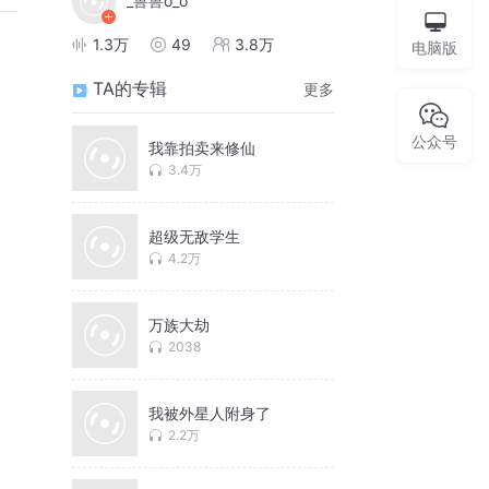
_兽兽o_o
1.3万
49
3.8万
电脑版
TA的专辑
更多
公众号
我靠拍卖来修仙
3.4万
超级无敌学生
4.2万
万族大劫
2038
我被外星人附身了
2.2万