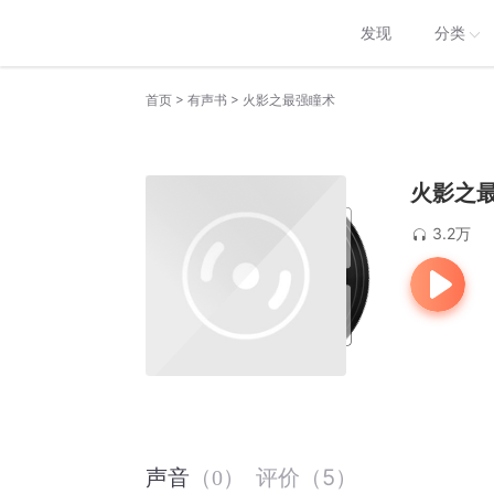
发现
分类
>
>
首页
有声书
火影之最强瞳术
火影之
3.2万
评价
（
5
）
声音
（
0
）