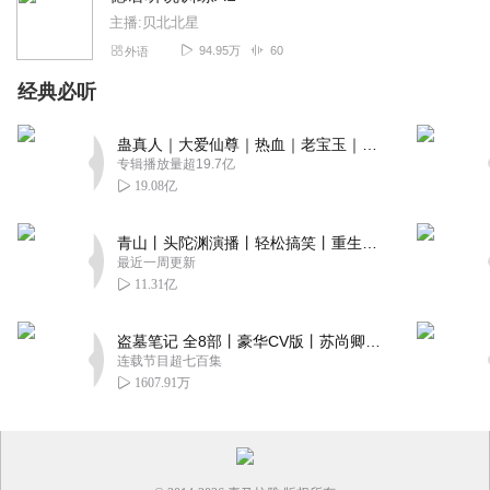
主播:贝北北星
94.95万
60
外语
经典必听
蛊真人｜大爱仙尊｜热血｜老宝玉｜多人VIP免费有声剧
专辑播放量超19.7亿
19.08亿
青山丨头陀渊演播丨轻松搞笑丨重生穿越丨古代权谋丨VIP免费 | 多人有声剧
最近一周更新
11.31亿
盗墓笔记 全8部丨豪华CV版丨苏尚卿&边江 领衔 多人有声剧丨冠声文化丨南派三叔
连载节目超七百集
1607.91万