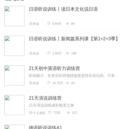
日语听说训练丨读日本文化说日语
...
8.84万
84
外语
日语听说训练丨新闻篇系列课【第1+2+3季】
...
1.00万
189
外语
21天初中英语听力训练营
听的能力，在英语的四项技能里是排在首位的。只有听准，听清楚，听明白了才能模仿得清楚，才能说得准确、清楚明白、说得好。本听力专辑汇编了丰富的，紧跟时代潮流的听力...
16.76万
20
外语
21天演说训练营
21天演说训练成长蜕变之旅
7130
127
个人成长
德语听说训练A1