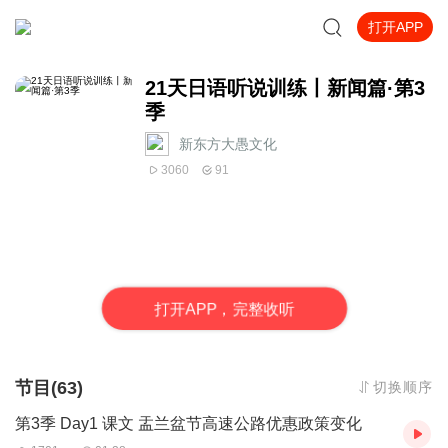
打开APP
21天日语听说训练丨新闻篇·第3
季
新东方大愚文化
3060
91
打
开
A
P
P，完整收听
节目(63)
切换顺序
第3季 Day1 课文 盂兰盆节高速公路优惠政策变化