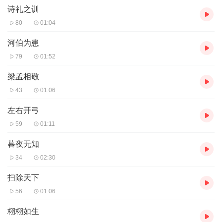
你将收获:
诗礼之训
80
01:04
河伯为患
79
01:52
梁孟相敬
43
01:06
左右开弓
59
01:11
暮夜无知
34
02:30
扫除天下
56
01:06
栩栩如生