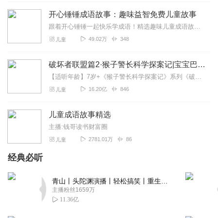
专辑很适合孩子们听，传播知识，提高能力。主播声音清脆
开心锤锤成语故事：趣味益智免费儿童故事
悦耳，好听！讲得引人入胜，听得很有感触！主播是一位很
跟着开心锤锤一起快乐学成语！精选趣味儿童成语故事，全程免费收听，情节生动有趣、节奏轻快，在欢乐的故事里积累成语、提升表达力，适合孩子日常磨耳朵，轻松收获知识与快...
有品味的人，每个故事都很精彩，引人入胜！满星好评强烈
49.02万
348
儿童
推荐！！😃😃👍👍
回复
2022-07-30
2
破坏者联盟篇2·猴子警长科学探案记|宝宝巴士故事
【适听年龄】7岁+《猴子警长科学探案记》系列《破坏者联盟篇1·猴子警长科学探案记》>>>《破坏者联盟篇2·猴子警长科学探案记》>>>《破坏者联盟篇3·猴子警长科...
猪猪时空音缘
16.20亿
846
儿童
真是活到老学到老，每次听张老师这个成语专辑都能有所收
获，适合不同听众必须支持订阅点评
儿童成语故事精选
回复
2023-12-20
1
主播:钱哥读书财富圈
2781.01万
86
儿童
久妖有声
非常棒的一个专辑，全是一些小故事，适合小朋友听，也适
经典必听
合高朋友听，让我们在故事情节中学会更多古人的智慧，优
秀的专辑必须5星好评
青山丨头陀渊演播丨轻松搞笑丨重生穿越丨古代权谋丨VIP免费 | 多人有声剧
主播粉丝1659万
回复
2023-07-22
1
11.36亿
有声的鱼之乐