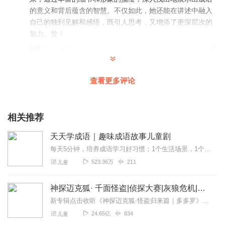
的意义和背后蕴含的智慧。不仅如此，她还能在讲述中融入
自己的独到见解和感悟，既引人思考，又增添了更深层次的
魅力。赞！
回复
2023-09-01
3
一刀破苍穷
查看更多评论
呵呵😄，知识点，讲给小朋友们的好专辑，必须支持一个，
主播播讲激情声音清晰，有老师的感觉，评价一个，你就应
该有评分了，加油吧。
相关推荐
回复
2023-07-24
3
天天学成语｜趣味成语故事儿童剧
冬梅读书
每天5分钟，培养成语学习好习惯；1个生活场景，1个成语典故，1例造句；潜移默化学语文，抓住孩子的学习黄金期；hi，亲爱的小朋友们，我是你们的好朋友，也是喜欢讲故...
都是很有寓意的好故事，孩子爱听，大人也爱听。主播的播
523.36万
211
儿童
讲很有特色，演播状态稳定。已订阅，每天收听，很有收获
👍👍👍
神探迈克狐· 千面怪盗|侦探大赛|灰狼危机|多多罗
回复
2022-04-12
3
新专辑点击收听《神探迈克狐·怪盗归来篇｜多多罗》！！！>>>点击进入主播橱窗购买《神探迈克狐》系列图书吧!<<<多多罗故事【点击前往】收听多多罗其他好玩有趣的故...
24.65亿
834
儿童
香香_清茶淡香