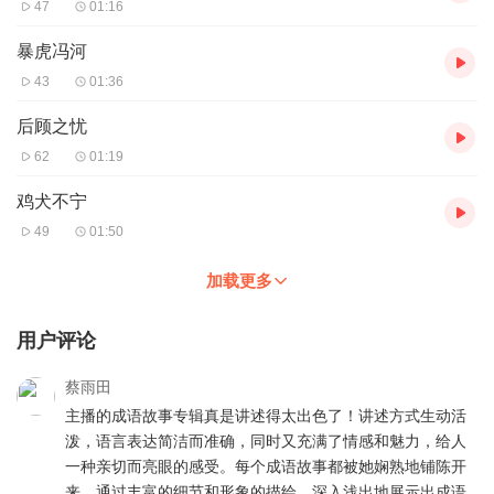
47
01:16
暴虎冯河
43
01:36
后顾之忧
62
01:19
鸡犬不宁
49
01:50
加载更多
用户评论
蔡雨田
主播的成语故事专辑真是讲述得太出色了！讲述方式生动活
泼，语言表达简洁而准确，同时又充满了情感和魅力，给人
一种亲切而亮眼的感受。每个成语故事都被她娴熟地铺陈开
来，通过丰富的细节和形象的描绘，深入浅出地展示出成语