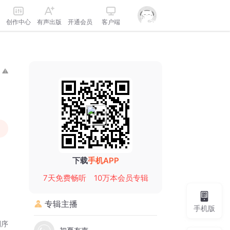
创作中心
有声出版
开通会员
客户端
下载
手机APP
7天免费畅听
10万本会员专辑
专辑主播
手机版
倒序