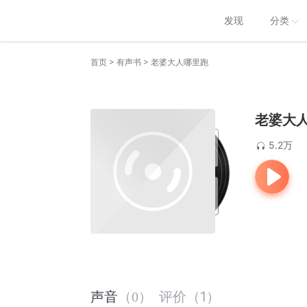
发现
分类
>
>
首页
有声书
老婆大人哪里跑
老婆大
5.2万
评价
（
1
）
声音
（
0
）