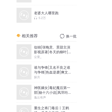
老婆大人哪里跑
5.2万
相关推荐
换一批
似锦|张晚意、景甜主演
影视原著|冬天的柳叶|尘
萱&雪月之下领衔|多人
尘萱_
有声剧
谁与争锋|又名不良之谁
与争锋|热血逆袭|爽文爆
笑|会员免费
探月
神医嫡女|毒妃魔后第一
部|杨十六小说|凤羽珩玄
天冥
逸云有声
重生之将门毒后丨王鹤