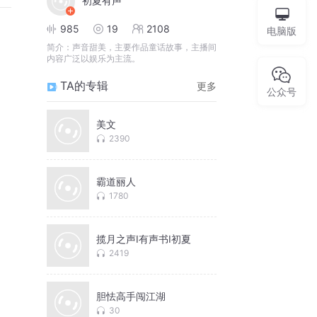
初夏有声
985
19
2108
电脑版
简介：
声音甜美，主要作品童话故事，主播间
内容广泛以娱乐为主流。
TA的专辑
更多
公众号
美文
2390
霸道丽人
1780
揽月之声I有声书I初夏
2419
胆怯高手闯江湖
30