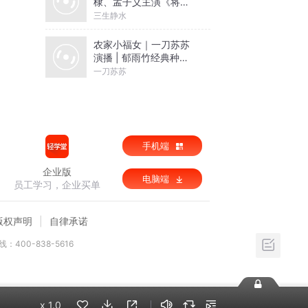
棣、孟子义主演《将门
独后》原著丨千山茶客
三生静水
著丨谢景行x沈妙【高甜
剧场】
农家小福女｜一刀苏苏
演播 | 郁雨竹经典种田
文｜VIP免费多人有声剧
一刀苏苏
手机端
企业版
电脑端
员工学习，企业买单
版权声明
自律承诺
：400-838-5616
x
1.0