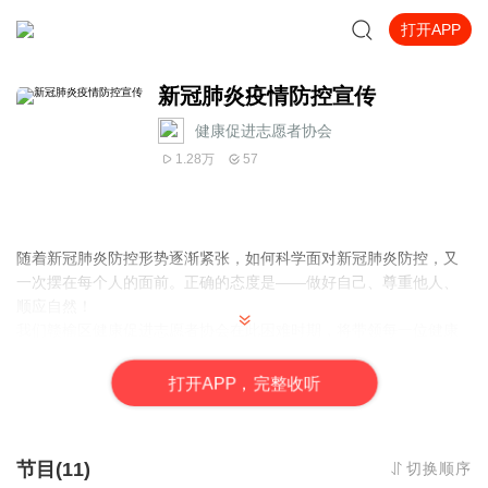
打开APP
新冠肺炎疫情防控宣传
健康促进志愿者协会
1.28万
57
随着新冠肺炎防控形势逐渐紧张，如何科学面对新冠肺炎防控，又
一次摆在每个人的面前。正确的态度是——做好自己、尊重他人、
顺应自然！
我们赣榆区健康促进志愿者协会在此困难时期，将带领每一位健康
促进志愿者、团结每一位健康爱好者，在做好自我防护的同时，积
极投身到疫情防控知识宣传和疫情防控活动中。
打
开
A
P
P，完整收听
节目(11)
切换顺序