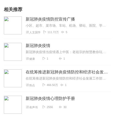
相关推荐
新冠肺炎疫情防控宣传广播
小区、超市、菜市场、车站、机场、驿站、医院、学校、企业、工厂、园区是人员密集地方，我们应加强新冠疫情防控的宣传广播，提高人们自我防护的意识，配合好国家的防控要求...
111.72万
5
人文国学
新冠肺炎疫情
新冠肺炎疫情当疫情遇上中医：老祖宗的智慧教你玩转"防疫吃鸡游戏"如今这疫情就像打不死的小强，时不时就要出来刷个存在感。各位看官先别忙着"躺平"，咱们中医界的老祖...
1
1
健康
在统筹推进新冠肺炎疫情防控和经济社会发展工作部署会议上的讲话
在统筹推进新冠肺炎疫情防控和经济社会发展工作部署会议上的讲话
466.50万
1
热点
新冠肺炎疫情心理防护手册
2556
30
有声书