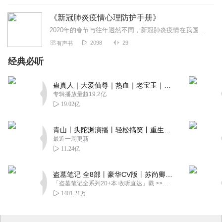
《新冠肺炎疫情心理防护手册》
2020年的春节与往年迥然不同，新冠肺炎疫情在我国湖北武汉肆虐而起，一场关系到全国人民生命健康的疫情防控阻击战已经打响。面对来势汹汹...
2098
29
有声书
经典必听
蛊真人｜大爱仙尊｜热血｜老宝玉｜多人VIP免费有声剧
专辑播放量超19.2亿
19.02亿
青山丨头陀渊演播丨轻松搞笑丨重生穿越丨古代权谋丨VIP免费 | 多人有声剧
最近一周更新
11.24亿
盗墓笔记 全8部丨豪华CV版丨苏尚卿&边江 领衔 多人有声剧丨冠声文化丨南派三叔
「盗墓笔记全系列20+本 收听直达」戳 >>改编自南派三叔同名作品，腾讯音乐娱乐集团出品，冠声文化制作，...
1401.21万