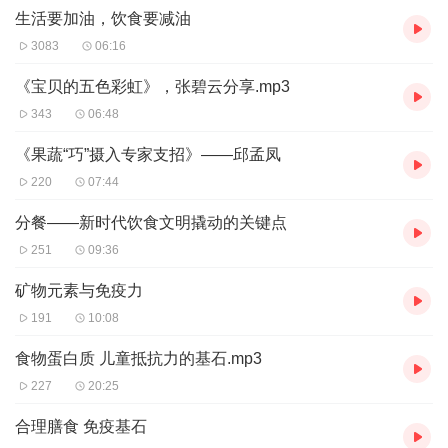
生活要加油，饮食要减油
3083
06:16
《宝贝的五色彩虹》，张碧云分享.mp3
343
06:48
《果蔬“巧”摄入专家支招》——邱孟凤
220
07:44
分餐——新时代饮食文明撬动的关键点
251
09:36
矿物元素与免疫力
191
10:08
食物蛋白质 儿童抵抗力的基石.mp3
227
20:25
合理膳食 免疫基石