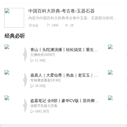
中国百科大辞典-考古卷-玉器石器
内容为中国百科大辞典考古卷中玉器、石器部分的词条，按顺序朗读。中国百科大辞典出版社鉴于社会的发展和读者不断提高的需求，《中国百科大辞典》对许多学科进行了增订。这...
1906
18
历史
经典必听
青山丨头陀渊演播丨轻松搞笑丨重生穿越丨古代权谋丨VIP免费 | 多人有声剧
主播粉丝1659万
11.34亿
蛊真人｜大爱仙尊｜热血｜老宝玉｜多人VIP免费有声剧
专辑播放量超19.9亿
19.10亿
盗墓笔记 全8部丨豪华CV版丨苏尚卿&边江 领衔 多人有声剧丨冠声文化丨南派三叔
连载节目超七百集
1693.38万