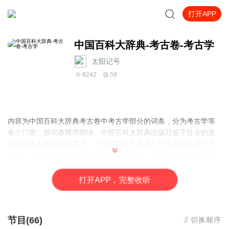
打开APP
中国百科大辞典-考古卷-考古学
太阳记号
8242
59
内容为中国百科大辞典考古卷中考古学部分的词条，分为考古学等
各个门类，按词条顺序朗读。中国百科大辞典出版社鉴于社会的发
展和读者不断提高的需求，《中国百科大辞典》对许多学科进行了
增订。这一版进一步突出了本书的两个重点，即文化、科学基础学
科和政治、经济、文学、宗教等学科。文化、科学基础学科，如数
学、物理、化学、生物、地理、历史等学科的下限起于初中，并以
打
开
A
P
P，完整收听
中学课程为主线，释文由浅入深，上限达现代的科学前沿；政治、
经济、文学、宗教等学科以日常社会生活中的重大事件为主线，介
绍相关的基础知识。
节目(66)
切换顺序