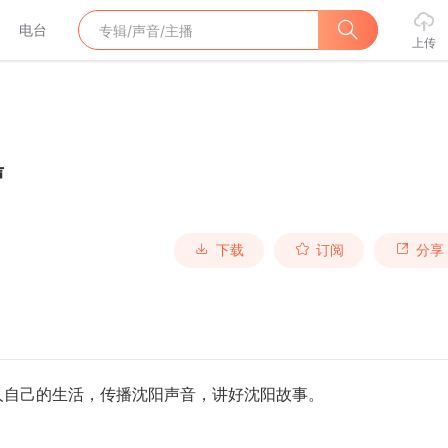
电台
上传
声
下载
订阅
分享
人自己的生活，
传播沈阳声音
，
讲好沈阳故事
。