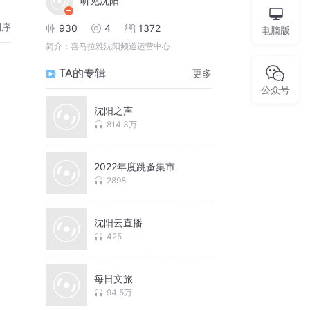
听见沈阳
倒序
930
4
1372
电脑版
简介：
喜马拉雅沈阳频道运营中心
TA的专辑
更多
公众号
沈阳之声
814.3万
2022年度跳蚤集市
2898
沈阳云直播
425
每日文旅
94.5万