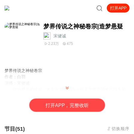
打开APP
梦界传说之神秘卷宗|造梦悬疑
宋健诚
2.23万
475
梦界传说之神秘卷宗
作者：白羽
演播：宋健诚
作为梦界的续篇，本文主要讲了由一份关于梦界的卷宗引发的
混乱。谷怪于一年后在日本发现本应死去的谷知筑。他需要易殊的
帮忙，给她造梦。易殊的出现引谷知筑以私人侦探的身份现身，并
打
开
A
P
P，完整收听
引发一系列奇怪的事情。三个人先后回国。之后引发一系列血案，
有关卷宗的秘密逐渐拨开迷雾。穆勒羲由此大开杀戒，逼走了任
倧，绑架了易殊，最后掉进谷知筑布下的陷阱，终丢性命。谷知筑
和谷怪父子联手，追踪任倧到日本，离梦界的终极奥秘越来越近。
节目(51)
切换顺序