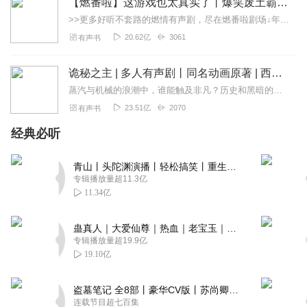
【燃番啦】这游戏也太真实了丨爆笑废土霸榜神作丨紫襟剧社制作
>>更多好听不套路的燃情有声剧，尽在燃番啦剧场↓年度重磅推荐本专辑为VIP免费专辑每天上午10点5集更新，订阅可以听到最新内容哦！每周抽一个专辑五星优质评论送...
20.62亿
3061
有声书
诡秘之主 | 多人有声剧丨同名动画原著 | 西幻克苏鲁 | 乌贼作品
蒸汽与机械的浪潮中，谁能触及非凡？历史和黑暗的迷雾里，又是谁在耳语？我从诡秘中醒来，睁眼看见这个世界：枪械，大炮，巨舰，飞空艇，差分机；魔药，占卜，诅咒，倒吊人...
23.51亿
2070
有声书
经典必听
青山丨头陀渊演播丨轻松搞笑丨重生穿越丨古代权谋丨VIP免费 | 多人有声剧
专辑播放量超11.3亿
11.34亿
蛊真人｜大爱仙尊｜热血｜老宝玉｜多人VIP免费有声剧
专辑播放量超19.9亿
19.10亿
盗墓笔记 全8部丨豪华CV版丨苏尚卿&边江 领衔 多人有声剧丨冠声文化丨南派三叔
连载节目超七百集