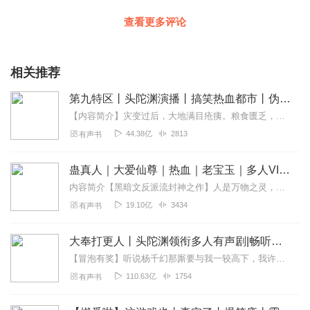
查看更多评论
相关推荐
第九特区丨头陀渊演播丨搞笑热血都市丨伪戒丨VIP免费多人有声剧
【内容简介】灾变过后，大地满目疮痍。粮食匮乏，资源紧俏，局势混乱……一位从待规划区杀出来的青年，背对着漫天黄沙，孤身来到九区谋生，却不曾想偶然结识三五好友，一念...
44.38亿
2813
有声书
蛊真人｜大爱仙尊｜热血｜老宝玉｜多人VIP免费有声剧
内容简介【黑暗文反派流封神之作】人是万物之灵，蛊是天地真精。一个穿越者不断重生的故事。一个养蛊、炼蛊、用蛊的奇特世界。配音组（男角色）老宝玉旁白...
19.10亿
3434
有声书
大奉打更人丨头陀渊领衔多人有声剧|畅听全集|王鹤棣、田曦薇主演影视剧原著|卖报小郎君
【冒泡有奖】听说杨千幻那厮要与我一较高下，我许七安要开始装叉了！快进入声音播放页戳下方输入框，冒个泡偷偷告诉我，我要用哪些诗词才能胜过他？说得好的，有赏！202...
110.63亿
1754
有声书