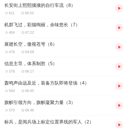
长安街上熙熙攘攘的自行车流（8）
界一流军队。此时 此刻，
4
名上将，
2
名中将，
100
多名少将，近
15000
名 官兵列队完毕．等待接受统帅的检阅．接受祖国和人民 的
811
06:53
检阅。
机群飞过，彩烟绚丽，余味悠长（7）
404
07:22
展翅长空，傲视苍穹（6）
476
04:09
信息主导，体系制胜（5）
378
06:17
轰鸣声由远及近，装备方队即将登场（4）
564
06:45
旗帜引领方向，旗帜凝聚力量（3）
570
06:46
标兵，是阅兵场上标定位置界线的军人（2）