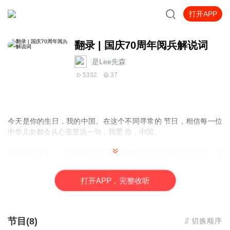
打开APP
翻录 | 国庆70周年阅兵解说词
是Lee先森
5332
37
今天是你的生日，我的中国。在这个不同寻常的 节日，相信每一位
中华儿女都会从心底里说一句，我爱 你，中国。
70
年风雨兼程，天安门广场上的红飘带寓意红色基因连接历史，现
实与未来。
打
开
A
P
P，完整收听
今关的夭安门广场是世界曬目的中矗，今天的中国正前所未有的靠
近世界舞台中心。
长安街上，人民军队精神抖擞，这支袋穿草鞋，拿梭鑼走上征途的
节目(8)
切换顺序
队伍，现在已经拥有
7
自己的航 母和斩一代隐身战机，正阔步迈向世