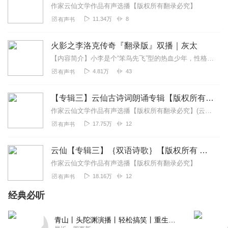
作家云仙文学作品有声选播【版权所有翻录必究】
11.34万
8
有声书
火影之李洛克传奇『翻录版』双播｜灰太
【内容简介】小李是个“笨鸟先飞”型的热血少年，性格单纯而又热血，转世重生的他一心想成为一名优秀的忍者，并一直为此努力奋斗。他不会忍术和幻术，也没有与生俱来的特殊...
4.81万
43
有声书
【专辑三】云仙古诗词朗诵专辑【版权所有 翻录必究】
作家云仙文学作品有声选播【版权所有翻录必究】(云仙原名张梅)
17.75万
12
有声书
云仙【专辑三】｛双语诗歌｝【版权所有 翻录必究】
作家云仙文学作品有声选播【版权所有翻录必究】
18.16万
12
有声书
经典必听
青山丨头陀渊演播丨轻松搞笑丨重生穿越丨古代权谋丨VIP免费 | 多人有声剧