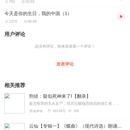
752
03:55
今天是你的生日，我的中国（1）
1370
06:48
用户评论
还没有评论，快来发表第一个评论！
发表评论
相关推荐
刑侦：疑似死神来了Ⅰ【翻录】
姿态怪异的无头女尸，经历过极端恐惧后的溺亡者，他们是一次失败的杀人计划的产物？还是精心安排的画面？死者本以为是一次简单的邂逅，风花雪月的浪漫...
203.04万
109
有声书
云仙【专辑一】《蝶曲》（现代诗选）朗诵 【版权所有 翻录必究】