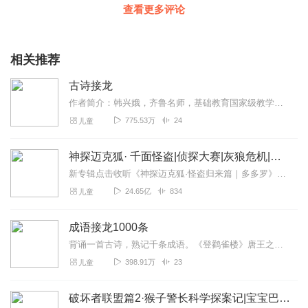
查看更多评论
相关推荐
古诗接龙
作者简介：韩兴娥，齐鲁名师，基础教育国家级教学成果一等奖获得者，当当第十一届影响力作家教育名家，“课内海量阅读”教学法创始人。她用两个星期带领学生完成语文课本教...
775.53万
24
儿童
神探迈克狐· 千面怪盗|侦探大赛|灰狼危机|多多罗
新专辑点击收听《神探迈克狐·怪盗归来篇｜多多罗》！！！>>>点击进入主播橱窗购买《神探迈克狐》系列图书吧!<<<多多罗故事【点击前往】收听多多罗其他好玩有趣的故...
24.65亿
834
儿童
成语接龙1000条
背诵一首古诗，熟记千条成语。《登鹳雀楼》唐王之涣白日依山尽，黄河入海流。欲穷千里目，更上一层楼。成语接龙1000条巧妙地将《登鹳雀楼》全诗的20个字作为龙头，...
398.91万
23
儿童
破坏者联盟篇2·猴子警长科学探案记|宝宝巴士故事