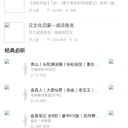
【适听年龄】7岁+《猴子警长科学探案记》系列《破坏者联盟篇1·猴子警长科学探案记》>>>《破坏者联盟篇2·猴子警长科学探案记》>>>《破坏者联盟篇3·猴子警长科...
16.20亿
846
儿童
汉文化启蒙---成语接龙
学习成语接龙，做聪明宝宝
1410.98万
20
儿童
经典必听
青山丨头陀渊演播丨轻松搞笑丨重生穿越丨古代权谋丨VIP免费 | 多人有声剧
主播粉丝1659万
11.35亿
蛊真人｜大爱仙尊｜热血｜老宝玉｜多人VIP免费有声剧
专辑播放量超19.9亿
19.10亿
盗墓笔记 全8部丨豪华CV版丨苏尚卿&边江 领衔 多人有声剧丨冠声文化丨南派三叔
最近一周更新
1697.50万