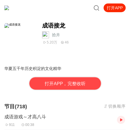
打开APP
成语接龙
拾卉
5.20万
46
华夏五千年历史积淀的文化精华
打
开
A
P
P，完整收听
节目(718)
切换顺序
成语游戏～才高八斗
911
00:38