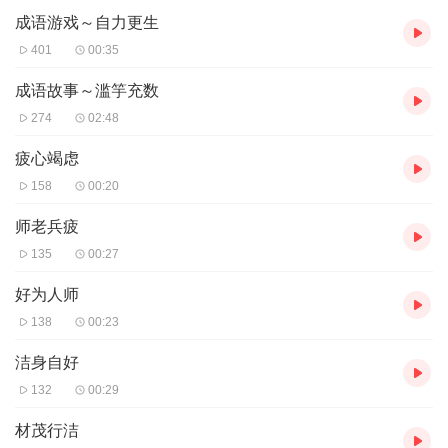
成语游戏～自力更生
401
00:35
成语故事～滥竽充数
274
02:48
疲心竭虑
158
00:20
师老兵疲
135
00:27
好为人师
138
00:23
洁身自好
132
00:29
材茂行洁