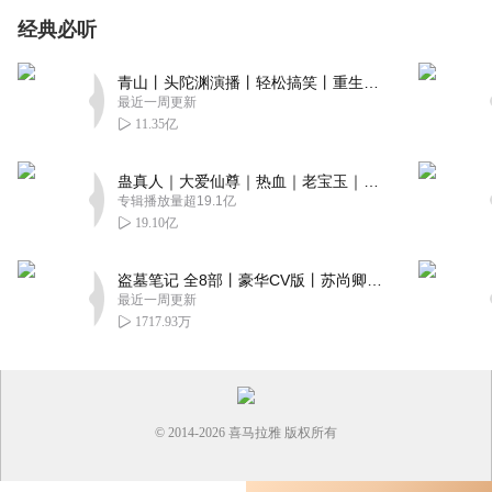
经典必听
青山丨头陀渊演播丨轻松搞笑丨重生穿越丨古代权谋丨VIP免费 | 多人有声剧
最近一周更新
11.35亿
蛊真人｜大爱仙尊｜热血｜老宝玉｜多人VIP免费有声剧
专辑播放量超19.1亿
19.10亿
盗墓笔记 全8部丨豪华CV版丨苏尚卿&边江 领衔 多人有声剧丨冠声文化丨南派三叔
最近一周更新
1717.93万
© 2014-
2026
喜马拉雅 版权所有