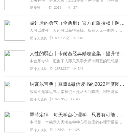
2013
27
悬疑
被讨厌的勇气（全两册）官方正版授权丨阿德勒心理学畅销经典｜幸福的勇气
人可以改变，人还可以获得幸福。所有人无一例外，都能如此。——阿德勒心理学一名深陷自卑、无能与不幸福的青年，听到了一名哲人主张的“世界无比单纯，人人都能幸福”便来...
8092.23万
118
个人成长
人性的弱点丨卡耐基经典励志全集：提升情商和沟通技巧
本套系专辑，汇集了人际关系学大师卡耐基的思想励志精华，收录《人性的弱点》《人性的优点》《语言的突破》《美好的人生》《快乐的人生》等所有经典！是卡耐基的经典合辑，...
1873.31万
344
个人成长
纳瓦尔宝典｜豆瓣&微信读书的2022年度图书|从白手起家到财务自由
致富不是靠运气，幸福也不是从天而降的。积累财富和幸福生活是我们可以学习的技能。这本书收集整理了硅谷投资人纳瓦尔在过去十年里通过推特、播客和采访等方式分享的人生智...
922.95万
40
个人成长
墨菲定律：每天学点心理学丨只要有可能，就一定会发生
本书是一本揭示人类潜在种种心理效应的心理学通俗读物，其中最有代表性的即“墨菲定律”。与此同时，从自我认知、经济管理等方面入手，作者引出了数十条对现代人工作和生活...
1.85亿
125
个人成长