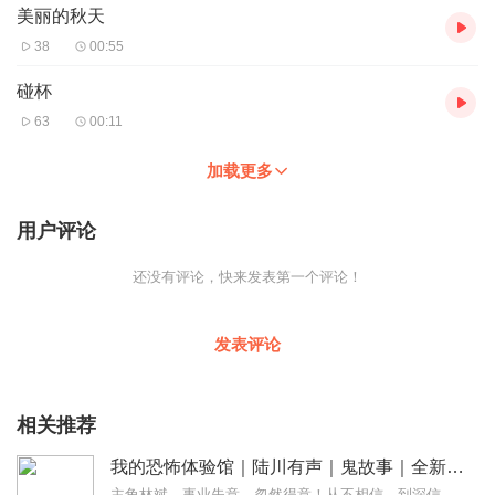
美丽的秋天
38
00:55
碰杯
63
00:11
加载更多
用户评论
还没有评论，快来发表第一个评论！
发表评论
相关推荐
我的恐怖体验馆｜陆川有声｜鬼故事｜全新出炉｜
主角林斌，事业失意，忽然得意！从不相信，到深信不疑！这故事的种种！邀你一起揭破！