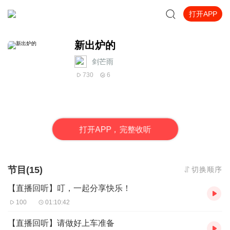
打开APP
新出炉的
剑芒雨
730
6
打
开
A
P
P，完整收听
节目(15)
切换顺序
【直播回听】叮，一起分享快乐！
100
01:10:42
【直播回听】请做好上车准备