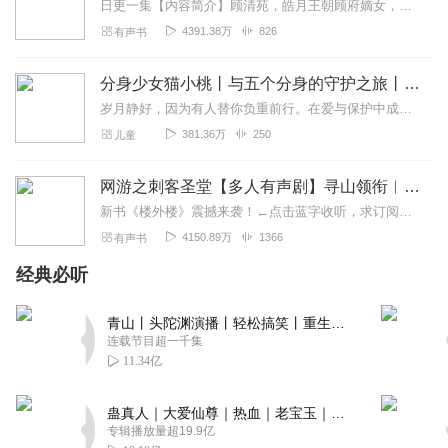
日更一集【内容简介】顾清苑，皓月王朝顾府嫡女，凶狠毒辣，嚣张跋扈，欺压庶妹，暗害姨娘，又胸无点墨，她虽为高门嫡女，却被世人所不齿。蓝陌，现代豪门千金，生性凉薄，...
4391.38万
826
有声书
分身少女猫小桃丨与五个分身的守护之旅丨奇喵宇宙
岁月静好，因为有人替你负重前行。在爱与保护中成长的天真少女，亲眼见到自己的门派受尽屈辱、师兄身负重伤。那一刻，她长大了。那些曾经守护她的人们，今后由她来守护。原...
381.36万
250
儿童
网游之刺客圣堂【多人有声剧】寻山领衔︱小桃红、芸飞
新书《楼外楼》震撼来袭！←点击蓝字收听，求订阅、转发！原班人马，带你走进不一样的故事。更爽、更有趣、更让你声临其境的感受！目前是付费专辑，付费章节开始前会申请...
4150.89万
1366
有声书
经典必听
青山丨头陀渊演播丨轻松搞笑丨重生穿越丨古代权谋丨VIP免费 | 多人有声剧
连载节目超一千集
11.34亿
蛊真人｜大爱仙尊｜热血｜老宝玉｜多人VIP免费有声剧
专辑播放量超19.9亿