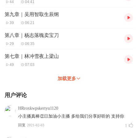
44
04:41
第九章｜吴用智取生辰纲
39
06:21
第八章｜杨志落魄卖宝刀
29
06:35
第七章｜林冲雪夜上梁山
49
07:03
加载更多
用户评论
HRroxkwpskertyu1120
小主播真棒👏🏻加油小主播 多给我们分享好听的 支持你
回复
2021-02-03
1