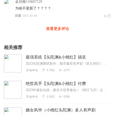
金丝猴119607129
为啥不更新了？？？？
回复
2021-02-18
0
查看更多评论
相关推荐
最强系统【头陀渊&小桃红】搞笑
2023头陀渊重磅新作，都市爆笑有声剧《第九特区》，点击收听！2021年神书力荐：《大奉打更人》限时免费不容错过【内容简介】上一世，我活的窝囊如狗，家中被弃，众...
4.76亿
1274
有声书
绝世高手【头陀渊&小桃红】付费
2023年爆款仙侠，爆笑大世界修仙！《择日飞升》点击传送辰东著作|经典小说|限时免费：《神墓》三集就上瘾！速速点击！【强烈推荐】●男女双播，独一无二都市爆笑修...
2.53亿
5258
有声书
嫡女风华（小桃红头陀渊）多人有声剧