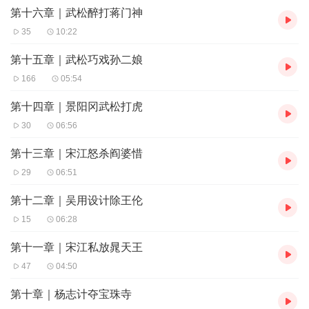
第十六章｜武松醉打蒋门神
35
10:22
第十五章｜武松巧戏孙二娘
166
05:54
第十四章｜景阳冈武松打虎
30
06:56
第十三章｜宋江怒杀阎婆惜
29
06:51
第十二章｜吴用设计除王伦
15
06:28
第十一章｜宋江私放晁天王
47
04:50
第十章｜杨志计夺宝珠寺