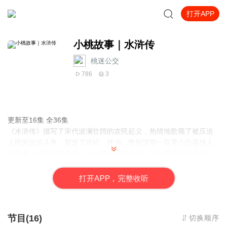
打开APP
小桃故事｜水浒传
桃迷公交
786
3
更新至16集 全36集
《水浒传》描写了宋代波澜壮阔的农民起义，热情地歌颂了被压迫
人民的反抗斗争，塑造了武松、林冲、鲁智深等一百零八位英雄人
物形象。故事情节曲折，人物形象鲜明生动，具有很高的文学价
值。现在，我们根据儿童的阅读水平个思维特点，将这部文学名著
进行整理，选取原著中精彩的篇章，运用通俗的语言，加注汉语拼
打
开
A
P
P，完整收听
音编写成这本《水浒传：拼音精装版》，奉献给广大小朋友们！
节目(16)
切换顺序