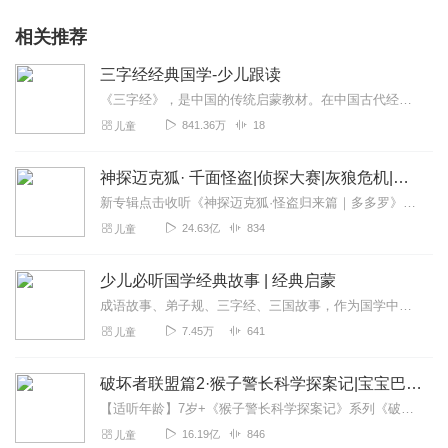
相关推荐
三字经经典国学-少儿跟读
《三字经》，是中国的传统启蒙教材。在中国古代经典当中，《三字经》是最浅显易懂的读本之一。《三字经》取材典范，包括中国传统文化的文学、历史、哲学、天文地理、人伦义...
841.36万
18
儿童
神探迈克狐· 千面怪盗|侦探大赛|灰狼危机|多多罗
新专辑点击收听《神探迈克狐·怪盗归来篇｜多多罗》！！！>>>点击进入主播橱窗购买《神探迈克狐》系列图书吧!<<<多多罗故事【点击前往】收听多多罗其他好玩有趣的故...
24.63亿
834
儿童
少儿必听国学经典故事 | 经典启蒙
成语故事、弟子规、三字经、三国故事，作为国学中经典之经典亦为国学启蒙宝典，铸就“国学蒙学之最、中华不可或缺之魂”。这些经典凝聚了我国数千年的文明史和传统文化，体...
7.45万
641
儿童
破坏者联盟篇2·猴子警长科学探案记|宝宝巴士故事
【适听年龄】7岁+《猴子警长科学探案记》系列《破坏者联盟篇1·猴子警长科学探案记》>>>《破坏者联盟篇2·猴子警长科学探案记》>>>《破坏者联盟篇3·猴子警长科...
16.19亿
846
儿童