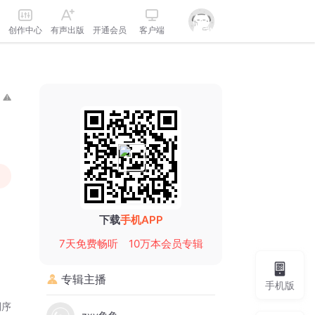
创作中心
有声出版
开通会员
客户端
下载
手机APP
7天免费畅听
10万本会员专辑
专辑主播
手机版
倒序