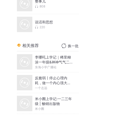
整事儿
808
说话和思想
220
相关推荐
换一批
李哪吒上学记｜稀里糊
涂一年级&神神气气二年
级
东海小学广播站
反脆弱丨停止心理内
耗，做一个内心强大的
人丨一个志远演播
一个志远
米小圈上学记:一二三年
级 | 畅销出版物
米小圈