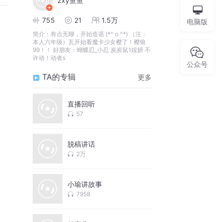
zxy鱼鱼
755
21
1.5万
电脑版
简介：
有点无聊，开始造谣 (*^ o ^*) （注：
本人六年级）瓦开始看魔卡少女樱了！樱狼
99！！ 好朋友：蝴蝶忍_小忍 炭炭鼠1姲妍 不
许动！动者s
公众号
TA的专辑
更多
直播回听
57
脱稿讲话
2万
小瑜讲故事
7958