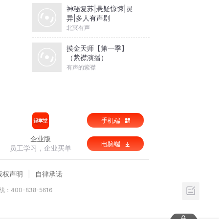
神秘复苏|悬疑惊悚|灵
异|多人有声剧
北冥有声
摸金天师【第一季】
（紫襟演播）
有声的紫襟
手机端
企业版
电脑端
员工学习，企业买单
版权声明
自律承诺
：400-838-5616