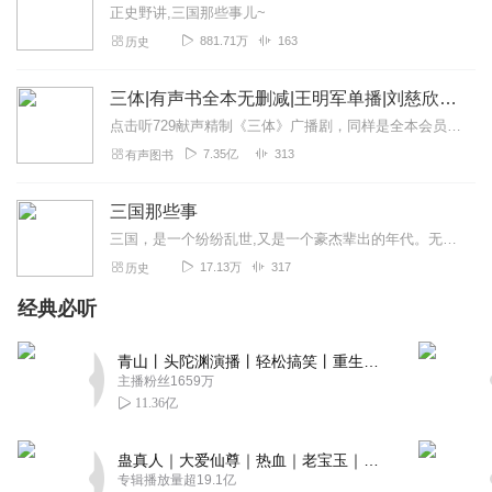
正史野讲,三国那些事儿~
回复
2020-02-15
0
881.71万
163
历史
小沙游戏解说
三体|有声书全本无删减|王明军单播|刘慈欣原著
好听好听好好听呀！我最喜欢赵云、刘备、关羽、张飞。
点击听729献声精制《三体》广播剧，同样是全本会员免费畅听，快来感受声音大戏的魅力！【购买须知】1、本作品部分集数为免费试听。2、版权归原作者所有，严禁翻录成任...
回复
2019-11-05
3
7.35亿
313
有声图书
1831565bctc
三国那些事
重温这熟悉的声音， 怀念那消逝的悟空。 可惜了
三国，是一个纷纷乱世,又是一个豪杰辈出的年代。无数英雄，从历史长河中脱颖而出，是那个兵荒马乱的年代，成为人们心中永远的那个三国。
回复
2024-11-29
0
17.13万
317
历史
经典必听
听友398947150
大段篇幅都在胡说八道，没读过三国的听蒙了，读过三国的
青山丨头陀渊演播丨轻松搞笑丨重生穿越丨古代权谋丨VIP免费 | 多人有声剧
听吐了
主播粉丝1659万
回复
2024-06-05
0
11.36亿
蛊真人｜大爱仙尊｜热血｜老宝玉｜多人VIP免费有声剧
专辑播放量超19.1亿