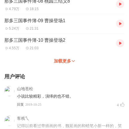
那多三国事件簿-08 桃园三结义8
4.79万
18:15
那多三国事件簿-09 曹操登场1
5.24万
21:31
那多三国事件簿-10 曹操登场2
4.55万
21:03
加载更多
用户评论
山地苍松
小说比较精彩，演绎的也不错。
回复
2019-10-25
4
客栈乀
记得以前看过带插画的书，魏延画的和蜡笔小新一样的，笑