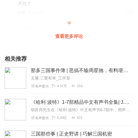
死我了
回复
2021-09-02
3
听友340578491
7年前每一天的等更到如今的重听，秋华老师演播的那多三国
查看更多评论
仍是经典，百听不厌
回复
2022-09-11
2
相关推荐
柯基小傲
那多三国事件簿 | 恶搞不输周星驰，有料堪比易中天
好听好听😍😍超级好听😍
主播:三聲有幸_工作室
回复
2021-08-30
1
4.37万
153
有声图书
听友421098469
《哈利·波特》1-7部精品中文有声书全集| J.K.罗琳原著，光合积木演播
尊嘟非常非常超级喜欢！
胡良伟先生在《哈利·波特》中文有声书6-7部中，用声音带领着大家继续魔法之旅。为保证作品的一致性，给大家带来完整的魔法体验，我们与版权方PottermoreP...
回复
2023-11-18
0
5.20亿
671
有声图书
星坤世界
三国那些事 | 正史野讲 | 巧解三国机密
几年前就听过，今天重新来听一遍