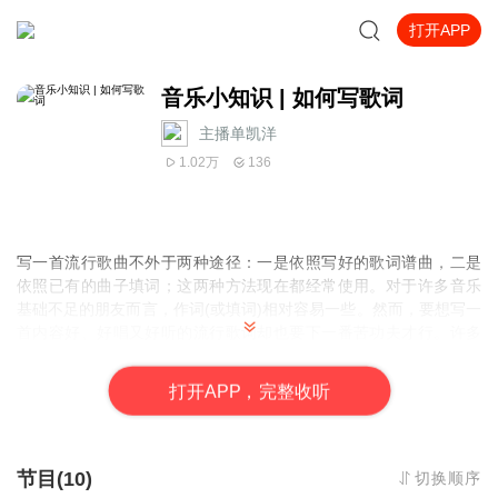
打开APP
音乐小知识 | 如何写歌词
主播单凯洋
1.02万
136
写一首流行歌曲不外于两种途径：一是依照写好的歌词谱曲，二是
依照已有的曲子填词；这两种方法现在都经常使用。对于许多音乐
基础不足的朋友而言，作词(或填词)相对容易一些。然而，要想写一
首内容好、好唱又好听的流行歌词却也要下一番苦功夫才行。许多
热心而有才华的朋友将他们的歌词作品向我们投稿。可遗憾的是，
我们发现其中的大部分要么是语言表达的功力还不够，要么虽然写
打
开
A
P
P，完整收听
得不错却很难谱上曲子来唱。为什么会这样呢？主要是因为这些朋
友没有掌握创作歌词的方法和技巧，空有才华，却难以充分发挥
那么，怎样才能创作出一首好的歌词呢
节目(10)
切换顺序