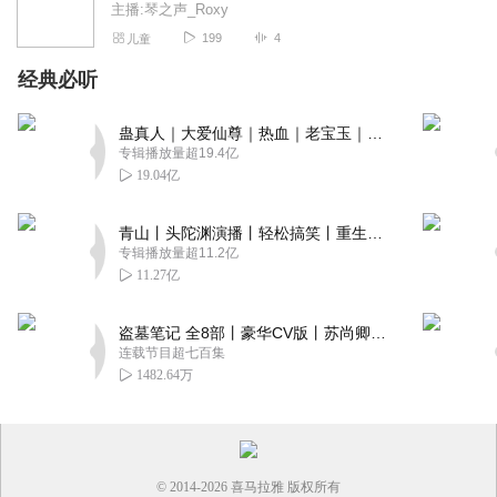
主播:琴之声_Roxy
199
4
儿童
经典必听
蛊真人｜大爱仙尊｜热血｜老宝玉｜多人VIP免费有声剧
专辑播放量超19.4亿
19.04亿
青山丨头陀渊演播丨轻松搞笑丨重生穿越丨古代权谋丨VIP免费 | 多人有声剧
专辑播放量超11.2亿
11.27亿
盗墓笔记 全8部丨豪华CV版丨苏尚卿&边江 领衔 多人有声剧丨冠声文化丨南派三叔
连载节目超七百集
1482.64万
© 2014-
2026
喜马拉雅 版权所有