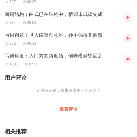
797
06:27
写词结构；曲式已在结构中，新词未成律先成
874
06:53
写词创意；世人纷叹创意难，妙手偶得非偶然
962
06:31
写词角度：入门方知角度始，侧峰横岭皆因之
1381
07:50
用户评论
还没有评论，快来发表第一个评论！
发表评论
相关推荐