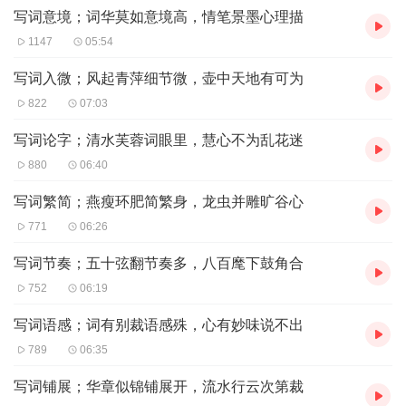
写词意境；词华莫如意境高，情笔景墨心理描
1147
05:54
写词入微；风起青萍细节微，壶中天地有可为
822
07:03
写词论字；清水芙蓉词眼里，慧心不为乱花迷
880
06:40
写词繁简；燕瘦环肥简繁身，龙虫并雕旷谷心
771
06:26
写词节奏；五十弦翻节奏多，八百麾下鼓角合
752
06:19
写词语感；词有别裁语感殊，心有妙味说不出
789
06:35
写词铺展；华章似锦铺展开，流水行云次第裁