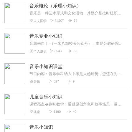
音乐概论（乐理小知识）
音乐是一种艺术形式和文化活动，其媒介是按时组织的声音。一般音乐的定义包括共同元件，例如音调（其支配旋律和和声），节奏（及其相关联的概念节奏，米，和关节），动态（...
4.10万
74
人文国学
音乐专业小知识
音频来自于-（一米八邹校长公众号），由易公教研院老师们精心录制，给正走在教师路上的学生和老师们补充更多的小知识！学习不仅限于课堂，戴上耳机，随时随地就可以学习！
8543
62
个人成长
音乐小知识课堂
节目内容：音乐学科纳入中考是大趋所势，您还在为孩子焦虑吗，音乐小知识课堂来帮您！主播介绍：资深音乐教师，从教十多年，教学经验丰富！适合人群：小学、初中等所有人群...
527
9
音乐
儿童音乐小知识
课程亮点�趣味教学：通过原创角色和故事场景，带领孩子探索音符王国、节奏森林、乐器乐园，让抽象的音乐知识变得生动可爱。�多元感官互动：故事+知识相结合，调动孩...
1190
40
儿童
音乐小知识