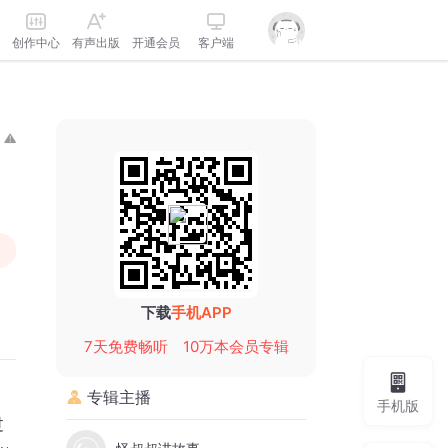
创作中心
有声出版
开通会员
客户端
下载
手机APP
7天免费畅听
10万本会员专辑
专辑主播
手机版
过