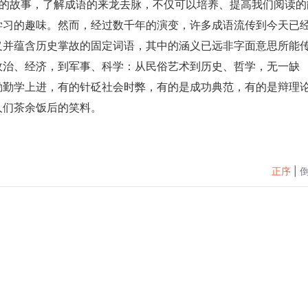
始的故事，了解成语的来龙去脉，不仅可以培养、提高我们阅读的
学习的趣味。然而，经过数千年的演变，许多成语流传到今天已
义并蕴含历史掌故的固定词语，其中的涵义已远非字面意思所能
政治、经济，到军事、科学：从民俗艺术到历史、哲学，无一缺
励勤学上进，有的针砭社会时弊，有的是成功典范，有的是辩理
人们茶余饭后的笑料。
正序
|