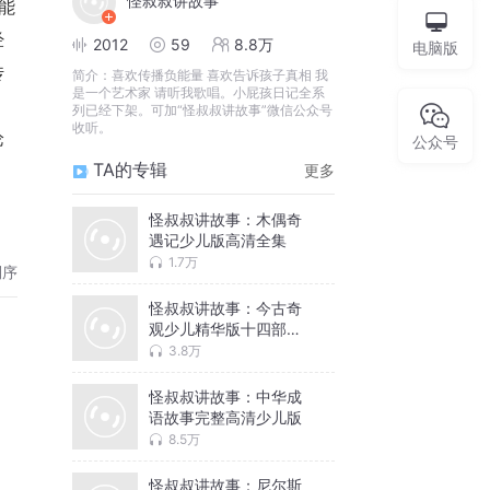
怪叔叔讲故事
能
经
2012
59
8.8万
电脑版
传
简介：
喜欢传播负能量 喜欢告诉孩子真相 我
是一个艺术家 请听我歌唱。小屁孩日记全系
列已经下架。可加“怪叔叔讲故事”微信公众号
收听。
论
公众号
TA的专辑
更多
怪叔叔讲故事：木偶奇
遇记少儿版高清全集
1.7万
倒序
怪叔叔讲故事：今古奇
观少儿精华版十四部高
清完整录音
3.8万
怪叔叔讲故事：中华成
语故事完整高清少儿版
8.5万
怪叔叔讲故事：尼尔斯