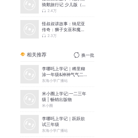
骑鹅旅行记 少儿版（完
结）
2.4万
怪叔叔讲故事：纳尼亚
传奇：狮子女巫和魔衣
橱
2.3万
相关推荐
换一批
李哪吒上学记｜稀里糊
涂一年级&神神气气二年
级
东海小学广播站
米小圈上学记:一二三年
级 | 畅销出版物
米小圈
李哪吒上学记｜跃跃欲
试三年级
东海小学广播站