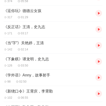
374
05:58
《逗你玩》德德云女孩
317
01:29
《反正话》王清，史九志
171
03:17
《当“字”》关艳婷，王清
142
02:14
《下象棋》谭龙明，史九志
126
03:50
《学外语》Anny，故事射手
98
02:50
《新绕口令》王霄庆，李霄勤
102
06:55