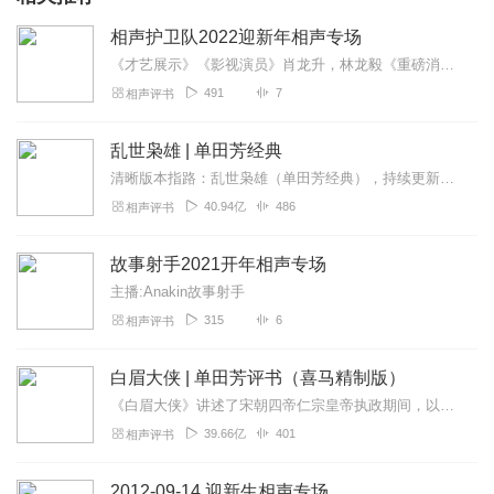
相声护卫队2022迎新年相声专场
《才艺展示》《影视演员》肖龙升，林龙毅《重磅消息》《十八愁绕口令》肖龙升，林龙毅《春城无处不飞花》《学电台》肖龙升，林龙毅《学外语》《文学》肖龙升，林龙毅
491
7
相声评书
乱世枭雄 | 单田芳经典
清晰版本指路：乱世枭雄（单田芳经典），持续更新中《乱世枭雄》讲的是东北王张作霖和其子少帅张学良的传奇故事，是著名评书艺术家单田芳先生根据大量的历史材料和广为流传...
40.94亿
486
相声评书
故事射手2021开年相声专场
主播:Anakin故事射手
315
6
相声评书
白眉大侠 | 单田芳评书（喜马精制版）
《白眉大侠》讲述了宋朝四帝仁宗皇帝执政期间，以徐良、白云瑞为书胆，包括七侠、大五义、小五义、小七杰等众开封府校尉，在八王赵德芳、包拯、颜查散等清官的支持下，为保...
39.66亿
401
相声评书
2012-09-14 迎新生相声专场