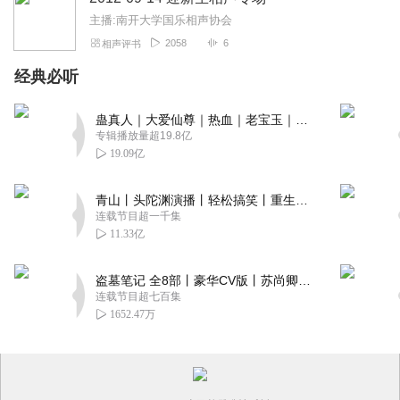
主播:南开大学国乐相声协会
2058
6
相声评书
经典必听
蛊真人｜大爱仙尊｜热血｜老宝玉｜多人VIP免费有声剧
专辑播放量超19.8亿
19.09亿
青山丨头陀渊演播丨轻松搞笑丨重生穿越丨古代权谋丨VIP免费 | 多人有声剧
连载节目超一千集
11.33亿
盗墓笔记 全8部丨豪华CV版丨苏尚卿&边江 领衔 多人有声剧丨冠声文化丨南派三叔
连载节目超七百集
1652.47万