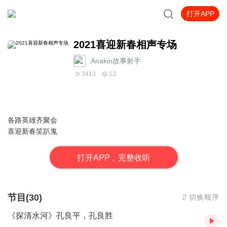
打开APP
2021喜迎新春相声专场
Anakin故事射手
3413
13
各路英雄齐聚会
喜迎新春笑趴鬼
打
开
A
P
P，完整收听
节目(30)
切换顺序
《探清水河》孔良平，孔良胜