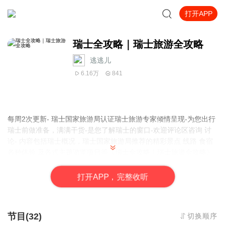
打开APP
瑞士全攻略｜瑞士旅游全攻略
逃逃儿
6.16万
841
每周2次更新- 瑞士国家旅游局认证瑞士旅游专家倾情呈现-为您出行
瑞士前做准备，满满干货-是您了解瑞士的窗口-欢迎评论区咨询 讨
论- 内容包括瑞士概况，瑞士国家旅游局推荐的精彩景点 线路 食宿
各种体验 及各式主题游览项目等《瑞士全攻略｜瑞士旅游全攻略》
是系列作品 “瑞士全攻略”里的一档实用干货型分享栏目，同系列的
还有瑞士全攻略｜美听瑞士，您可以在这个美听专辑中找到满满的
打
开
A
P
P，完整收听
画面感，是对瑞士全攻略信息的一个“立体性”补充~ 建议您两份都订
阅哦
节目(32)
切换顺序