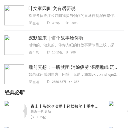
屌丝主宰一切
叶文家园|叶文有话要说
主播的声音很有亲和力，每一个故事都娓娓道来，不唐突，
欢迎各位关注和订阅我参与创作的喜马自制深夜陪伴谈话栏目《听你说·百态人声》【听你说·百态人声】每晚直播连线真实人间故事|叶文现场互动中|人间冷暖，抱团取暖每周...
不造作，偶尔说到开心处，都能让人忍俊不止。很棒！加
3.69亿
2995
生活
油！看好你哦。。。
回复
2021-05-05
默默道来｜讲个故事给你听
3
感动的、治愈的、伴你入眠的好故事新节目上线，探索现实世界的无尽魅力，追求对生活的真实记录《听见人间真相》（点击名称，直达专辑）网易人间故事集持续更新中，邀您关注...
阿妮姐
16.15亿
989
生活
由瑞士旅游专家为大家倾心录制的专辑，诚意满满又实用价
值极高。一张逃逃儿主播全攻略在手，瑞士你放心随意走！
睡前冥想：一听就困 消除疲劳 深度睡眠 沉浸体验
🤩
如果你还感到焦虑、困惑、无助，添加vx：xinshejie2018、vx公众号：宣萱心伴，与主播宣萱开启心灵交流之旅，共建温暖的精神家园！如果你喜欢我的内容，请...
回复
2021-09-19
2
2556.58万
337
生活
经典必听
如烟往事_
虽然没去过瑞士，听了这个系列，有了美的感受，引发了去
青山丨头陀渊演播丨轻松搞笑丨重生穿越丨古代权谋丨VIP免费 | 多人有声剧
瑞士的遐想。超赞
最近一周更新
回复
2021-09-12
2
11.35亿