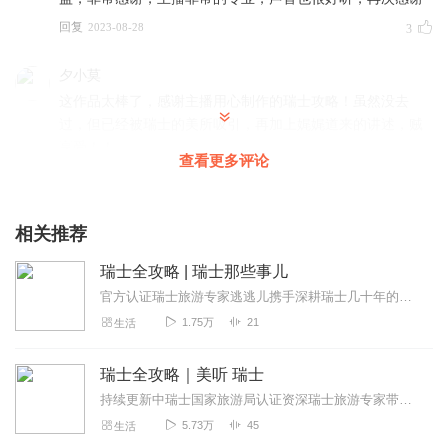
回复
2023-08-28
3
夕小莫
这作品太棒了，感谢主播用心制作的瑞士攻略！虽然没去
过，但已经被瑞士的美所吸引，再加上娓娓道来的讲述，贼
享受！！
查看更多评论
回复
2021-09-19
3
甜甜的水_3i
相关推荐
听了这个节目都想去玩了 ，谢谢主播的付出。
瑞士全攻略 | 瑞士那些事儿
回复
2021-09-19
3
官方认证瑞士旅游专家逃逃儿携手深耕瑞士几十年的旅游开发接待专业团队美乐（MELLE）为您立体呈现丰富有趣的全瑞士。即逃逃儿的瑞士全攻略系列的画面感《...
1.75万
21
生活
玉琦琳
哇！新的一集听完，真的耳目一新！越播越自然，通过你的
瑞士全攻略｜美听 瑞士
声音已经感受到阳光明媚，仿佛已置身湖畔，身临其境！跟
着主播乘车换船，畅游一番！感受一个不一样的世界！
持续更新中瑞士国家旅游局认证资深瑞士旅游专家带您聆听瑞士的声音此节目配合专辑瑞士全攻略｜全攻略，补充其目的地信息体验项目等的详细描述和介绍为您呈上画面...
5.73万
45
生活
回复
2021-09-19
3