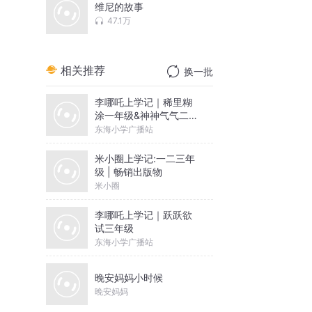
维尼的故事
47.1万
相关推荐
换一批
李哪吒上学记｜稀里糊
涂一年级&神神气气二年
级
东海小学广播站
米小圈上学记:一二三年
级 | 畅销出版物
米小圈
李哪吒上学记｜跃跃欲
试三年级
东海小学广播站
晚安妈妈小时候
晚安妈妈