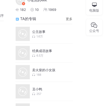
小老虎的ARK
182
10
1969
电脑版
倒序
TA的专辑
更多
公众号
公主故事
1.6万
经典成语故事
6.5万
卖火柴的小女孩
188
丑小鸭
257