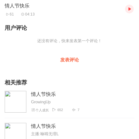
7、得成比目何辞死，愿作鸳鸯不羡仙。——卢照邻《长安古意》
情人节快乐
61
04:13
8、知我意，感君怜，此情须问天。——温庭筠《更漏子》
9、入我相思门，知我相思苦，长相思兮长相忆，短相思兮无穷极。
用户评论
——李白《三五七言》
10、还君明珠双泪垂，恨不相逢未嫁时。——张籍《节妇令》
还没有评论，快来发表第一个评论！
11、今夕何夕，见此良人。——佚名《绸缪》
12、凄凉别后两应同，最是不胜清怨月明中。——纳兰性德《虞美
发表评论
人》
13、只愿君心似我心，定不负相思意。——李之仪《卜算子》
14、衣带渐宽终不悔，为伊消得人憔悴。——柳永《蝶梦花》
相关推荐
15、何当共剪西窗烛，却话巴山夜雨时。——李商隐《夜雨寄北》
情人节快乐
16、曾经沧海难为水，除却巫山不是云。——元稹《离思》
GrowingUp
17、玲珑骰子安红豆，入骨相思知不知。——温庭筠《新添声杨柳
652
7
个人成长
枝词二首·其二》
18、天涯地角有穷时，只有相思无尽处。——晏殊《玉楼春》
情人节快乐
主播:咻嘚无理L