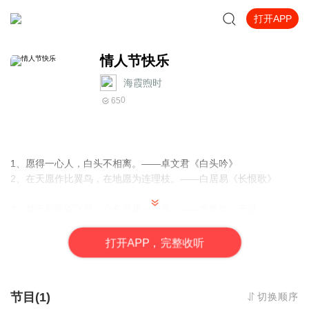
打开APP
情人节快乐
海霞煦时
0
65
1、愿得一心人，白头不相离。——卓文君《白头吟》
2、在天愿作比翼鸟，在地愿为连理枝。——白居易《长恨歌》
3、身无彩凤双飞翼，心有灵犀一点通。——李商隐《无题》
4、别后唯相思，天涯共明月。——孟郊《古怨别》
5、山无陵，江水为竭，冬雷震震，夏雨雪，天地合，乃敢与君绝！
打
开
A
P
P，完整收听
——佚名《上邪》
6、死生契阔，与子成说。执子之手，与子偕老。——先秦诗人《击
节目(1)
切换顺序
鼓》