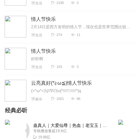
2195
3
生活
情人节快乐
2月14日是西方发明的情人节，现在也是世界范围比较有共识的一个节日，祝福有情人终成眷属！
274
11
生活
情人节快乐
好听啊
103
3
生活
云亮真好(*≧ω≦)情人节快乐
(>^ω^<)\(//∇//)\o(*////▽////*)q
1001
86
娱乐
经典必听
蛊真人｜大爱仙尊｜热血｜老宝玉｜多人VIP免费有声剧
专辑播放量超19.8亿
19.08亿