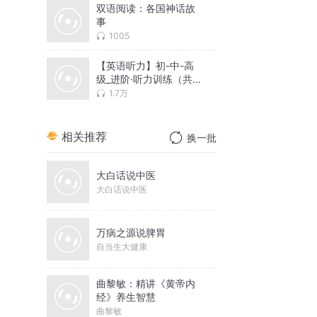
双语阅读：各国神话故
事
1005
【英语听力】初-中-高
级_进阶·听力训练（共
99集）
1.7万
相关推荐
换一批
大白话说中医
大白话说中医
万病之源说脾胃
自当生大健康
曲黎敏：精讲《黄帝内
经》养生智慧
曲黎敏