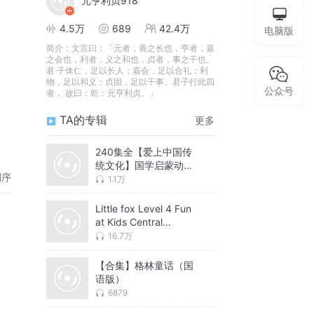
元亨利贞918
4.5万
689
42.4万
电脑版
简介：
文言曰：「元者，善之长也，亨者，嘉
之会也，利者，义之和也，贞者，事之干也。
君 子体仁，足以长人；嘉会，足以合礼；利
物，足以和义；贞固，足以干事。君子行此四
公众号
者， 故曰：乾：元亨利贞。」
TA的专辑
更多
240集全【爱上中国传
统文化】国学启蒙动画
倒序
片
1.1万
Little fox Level 4 Fun
at Kids Central
1_Welcome
16.7万
【合集】格林童话（国
语版）
6879