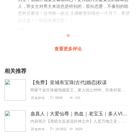
人，而女主对男主来说也是特别的，双向恋爱，不像别的暗
恋然后要追！这书唯一缺点:主播断更到现在一个月了，希望
别太监！！快回来播完吧！！
回复
2021-04-30
23
zellaaaa
查看更多评论
为啥不更新了呢，求更新
回复
2021-06-29
8
相关推荐
刘想想呀
【免费】皇城有宝珠|古代|婚恋|权谋
月下蝶影是我喜欢的晋江作者，她的每篇作品我都有看。不
论是言情还是耽美都是轻松、有人味的甜宠文。主播的声音
明家千金玖珠被指婚宸王，家人忧心忡忡。玖珠对宸王好奇，随后受邀进宫赏画。她在陵州道观长大，天真娇憨，入宫之行将展开怎样故事？
我挺喜欢，感觉和“宝珠”蛮搭的。声音干脆干净！
9048
131
有声书
回复
2022-06-16
4
蛊真人｜大爱仙尊｜热血｜老宝玉｜多人VIP免费有声剧
某琹
内容简介【黑暗文反派流封神之作】人是万物之灵，蛊是天地真精。一个穿越者不断重生的故事。一个养蛊、炼蛊、用蛊的奇特世界。配音组（男角色）老宝玉旁白...
看了小说，甜哦，觉得好喜欢呀，就想着看看有没有有声
19.05亿
3434
有声书
的，一看有呀！好的那就听，然后发现主播很厉害很优秀