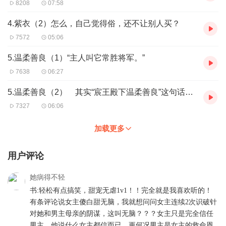
8208
07:58
4.紫衣（2）怎么，自己觉得俗，还不让别人买？
7572
05:06
5.温柔善良（1）“主人叫它常胜将军。”
7638
06:27
5.温柔善良（2） 其实“宸王殿下温柔善良”这句话，有一半还是真实的
7327
06:06
加载更多
用户评论
她病得不轻
书:轻松有点搞笑，甜宠无虐1v1！！完全就是我喜欢听的！
有条评论说女主傻白甜无脑，我就想问问女主连续2次识破针
对她和男主母亲的阴谋，这叫无脑？？？女主只是完全信任
男主，他说什么女主都信而已，更何况男主是女主的救命恩