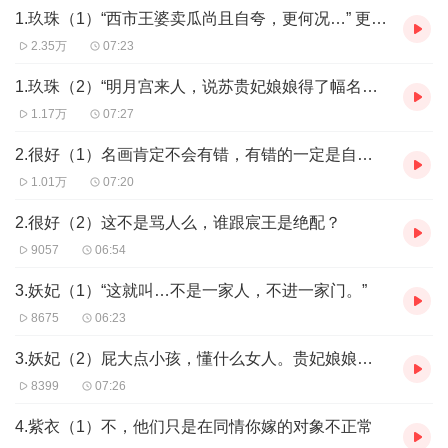
1.玖珠（1）“西市王婆卖瓜尚且自夸，更何况…” 更何况陛下给自己儿子娶媳妇呢
江支持作者大大正版~~
2.35万
07:23
1.玖珠（2）“明月宫来人，说苏贵妃娘娘得了幅名家字画，邀小姐进宫赏画。”
1.17万
07:27
2.很好（1）名画肯定不会有错，有错的一定是自己鉴赏不到位
1.01万
07:20
2.很好（2）这不是骂人么，谁跟宸王是绝配？
9057
06:54
3.妖妃（1）“这就叫…不是一家人，不进一家门。”
8675
06:23
3.妖妃（2）屁大点小孩，懂什么女人。贵妃娘娘分明是仙女
8399
07:26
4.紫衣（1）不，他们只是在同情你嫁的对象不正常