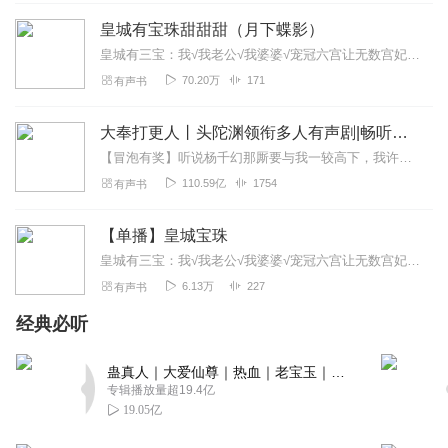
呀，生动形象哦，声音也是很喜欢呀，果断追，就是还木有
皇城有宝珠甜甜甜（月下蝶影）
碗，追得有些累啊！哈哈哈哈哈(ಡωಡ)hiahiahia
皇城有三宝：我√我老公√我婆婆√宠冠六宫让无数宫妃嫉妒的苏贵妃，被陛下偏心着长大的宸王，但凡读书多点的人，谁不感慨一声，这对母子，将来肯定不会有好下场。即将与宸...
回复
2021-05-15
4
70.20万
171
有声书
安宁0908
大奉打更人丨头陀渊领衔多人有声剧|畅听全集|王鹤棣、田曦薇主演影视剧原著|卖报小郎君
怎么不更了，很好听啊
【冒泡有奖】听说杨千幻那厮要与我一较高下，我许七安要开始装叉了！快进入声音播放页戳下方输入框，冒个泡偷偷告诉我，我要用哪些诗词才能胜过他？说得好的，有赏！202...
回复
2021-06-19
3
110.59亿
1754
有声书
南城小葡萄
【单播】皇城宝珠
小姐姐声音好听，选的作品超好，继续加油呀！
皇城有三宝：我√我老公√我婆婆√宠冠六宫让无数宫妃嫉妒的苏贵妃，被陛下偏心着长大的宸王，但凡读书多点的人，谁不感慨一声，这对母子，将来肯定不会有好下场。即将与宸...
回复
2021-03-30
3
6.13万
227
有声书
经典必听
想静静啊Jimmy
我最喜欢月下大大的文，就希望能多听到大大的文，主播的
蛊真人｜大爱仙尊｜热血｜老宝玉｜多人VIP免费有声剧
声音好听，播的也很好，喜欢！
专辑播放量超19.4亿
回复
2022-04-20
2
19.05亿