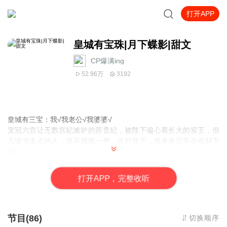
打开APP
皇城有宝珠|月下蝶影|甜文
CP爆满ing
52.96万
3192
皇城有三宝：我√我老公√我婆婆√
宠冠六宫让无数宫妃嫉妒的苏贵妃，被陛下偏心着长大的宸王，但
凡读书多点的人，谁不感慨一声，这对母子，将来肯定不会有好下
场。
即将与宸王成亲的明玖珠：真的吗？我不信。
玖珠眼里的宸王：人美心善小仙男vs别人眼里的宸王：陛下与宠妃
打
开
A
P
P，完整收听
的纨绔儿。
玖珠常常很疑惑，为什么别人总是用“吃枣药丸”的眼神看自己与宸
王,难道这就是丑陋的嫉妒嘴脸？
哦哟，这些人心真脏。
节目(86)
切换顺序
这是一个主角拿了反派人设而不自知的故事~大家喜欢的话欢迎去晋