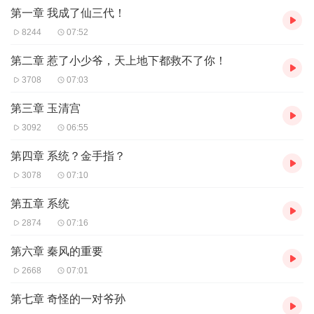
第一章 我成了仙三代！
竟然有这么好的事情？
8244
07:52
既然如此，那就让这些自命不凡的天命之子，成为本少爷的垫脚石
吧！
第二章 惹了小少爷，天上地下都救不了你！
3708
07:03
第三章 玉清宫
3092
06:55
第四章 系统？金手指？
3078
07:10
第五章 系统
2874
07:16
第六章 秦风的重要
2668
07:01
第七章 奇怪的一对爷孙