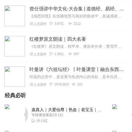
曾仕强讲中华文化·大合集 | 道德经、易经、三国演义中的国学
【感恩回馈】在传播智慧与美好的旅途中，真诚感谢每一位伙伴的温暖陪伴与鼎力支持！欢迎曾仕强学堂粉丝听友们入群交流，更多新鲜玩法和福利活动等你！添加微信：zengf...
3.87亿
2112
人文国学
红楼梦原文朗读｜四大名著
《红楼梦》原文朗读，程甲本、庚辰本作者：曹雪芹，朗读：白云出岫、蓝色百合《红楼梦》程甲本和庚辰本是该书两大重要版本。程甲本由程伟元和高鹗于乾隆五十六年（1791...
1.38亿
597
人文国学
叶曼讲《六祖坛经》丨叶曼课堂丨融合东西国学大师
喧嚣的尘世中，是追逐与焦虑内心的深处，是本自具足的宁静为什么说“菩提自性，本来清净”？为何顿悟不在遥远的庙堂，而在当下的柴米油盐？我们终日寻找的“佛”，究竟在何...
2570.66万
223
人文国学
经典必听
蛊真人｜大爱仙尊｜热血｜老宝玉｜多人VIP免费有声剧
专辑播放量超19.1亿
19.13亿