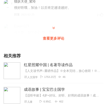
猫妖天使_紫玲
很好听哦，加油！以后肯定越读越好。
回复
2021-02-25
2
Eason1223
点个赞、加个花👍,赞，爱你
查看更多评论
回复
2023-05-24
0
相关推荐
红星照耀中国 | 名著导读作品
【人文读书声--重磅作品】※全本完结，放心收听！※八年级（上）语文教科书名著导读指定作品，同名有声书！※著名翻译家董乐山先生权威中文译本！※人民文学出版...
1753.23万
46
人文国学
成语故事 | 宝宝巴士国学
【适听年龄】4岁+好玩、好听、好用的成语故事！成语是中国传统文化的一大特色，是汉语言中的精髓。记住并能灵活运用成语是孩子们的必修课，不仅对语文知识积累有用，对他...
6.95亿
402
儿童