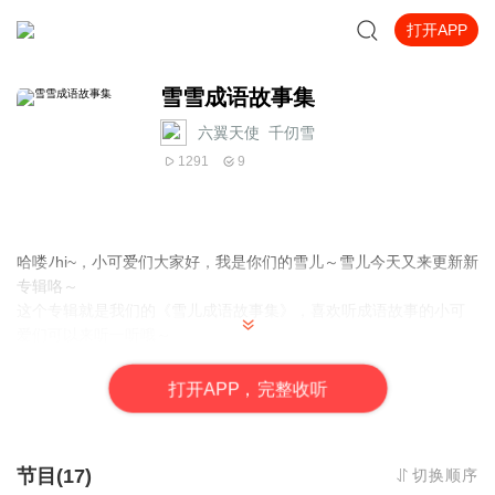
打开APP
雪雪成语故事集
六翼天使_千仞雪
1291
9
哈喽ﾉhi~，小可爱们大家好，我是你们的雪儿～雪儿今天又来更新新
专辑咯～
这个专辑就是我们的《雪儿成语故事集》，喜欢听成语故事的小可
爱们可以来听一听哦～
打
开
A
P
P，完整收听
节目(17)
切换顺序