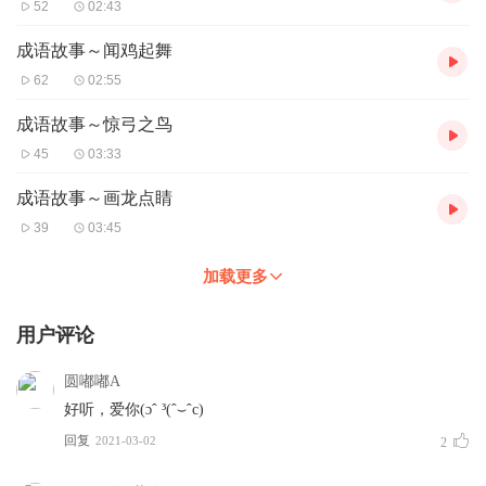
52
02:43
成语故事～闻鸡起舞
62
02:55
成语故事～惊弓之鸟
45
03:33
成语故事～画龙点睛
39
03:45
加载更多
用户评论
圆嘟嘟A
好听，爱你(ɔˆ ³(ˆ⌣ˆc)
回复
2021-03-02
2