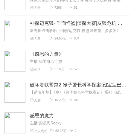
7268
51
儿童
神探迈克狐· 千面怪盗|侦探大赛|灰狼危机|多多罗
新专辑点击收听《神探迈克狐·怪盗归来篇｜多多罗》！！！>>>点击进入主播橱窗购买《神探迈克狐》系列图书吧!<<<多多罗故事【点击前往】收听多多罗其他好玩有趣的故...
24.65亿
834
儿童
《感恩的力量》
主播:归零身心疗愈
3.16万
52
生活
破坏者联盟篇2·猴子警长科学探案记|宝宝巴士故事
【适听年龄】7岁+《猴子警长科学探案记》系列《破坏者联盟篇1·猴子警长科学探案记》>>>《破坏者联盟篇2·猴子警长科学探案记》>>>《破坏者联盟篇3·猴子警长科...
16.20亿
846
儿童
感恩的魔力
主播:梁凯恩Rocky
52.13万
2
个人成长