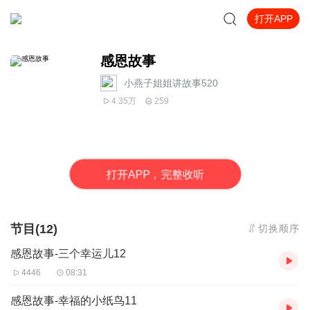
打开APP
感恩故事
小燕子姐姐讲故事520
4.35万
259
打
开
A
P
P，完整收听
节目(12)
切换顺序
感恩故事-三个幸运儿12
4446
08:31
感恩故事-幸福的小纸鸟11