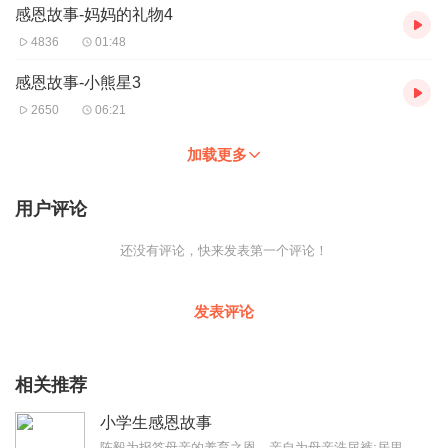
感恩故事-妈妈的礼物4
4836
01:48
感恩故事-小熊星3
2650
06:21
加载更多
用户评论
还没有评论，快来发表第一个评论！
发表评论
相关推荐
小学生感恩故事
陈毅为报答母亲的养育之恩，亲自为母亲洗尿裤;居里夫人时刻铭记老师的培育之恩，在获得诺贝尔奖后不忘向20年前教导过自己的老师表达敬意:贞德为国家的独立和完整，甘愿...