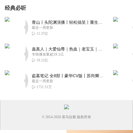
经典必听
青山丨头陀渊演播丨轻松搞笑丨重生穿越丨古代权谋丨VIP免费 | 多人有声剧
最近一周更新
11.37亿
蛊真人｜大爱仙尊｜热血｜老宝玉｜多人VIP免费有声剧
专辑播放量超19.1亿
19.12亿
盗墓笔记 全8部丨豪华CV版丨苏尚卿&边江 领衔 多人有声剧丨冠声文化丨南派三叔
最近一周更新
1751.51万
© 2014-
2026
喜马拉雅 版权所有