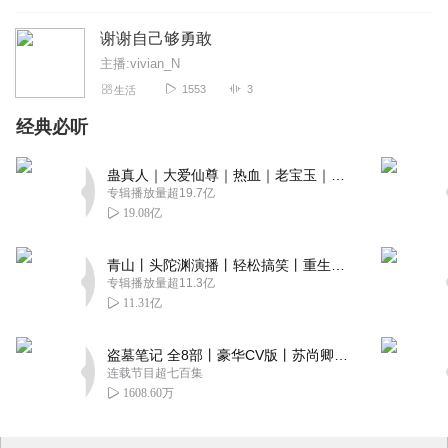
谢谢自己够勇敢
主播:vivian_N
1553
3
生活
经典必听
蛊真人｜大爱仙尊｜热血｜老宝玉｜多人VIP免费有声剧
专辑播放量超19.7亿
19.08亿
青山丨头陀渊演播丨轻松搞笑丨重生穿越丨古代权谋丨VIP免费 | 多人有声剧
专辑播放量超11.3亿
11.31亿
盗墓笔记 全8部丨豪华CV版丨苏尚卿&边江 领衔 多人有声剧丨冠声文化丨南派三叔
连载节目超七百集
1608.60万