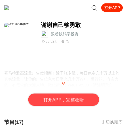
打开APP
谢谢自己够勇敢
跟着钱鸽学投资
33.52万
75
喜马拉雅高流量广告位招商！近千张专辑，每日稳定几十万以上的
真实流量，让你的广告信息每日曝光几十万W+ 。懂行的、有实力
的、有需求的欢迎来聊。微信请加：kefu168999（请注明意向）
打
开
A
P
P，完整收听
节目(17)
切换顺序