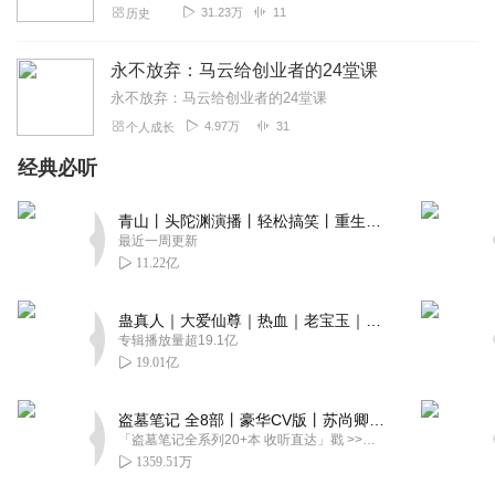
31.23万
11
历史
永不放弃：马云给创业者的24堂课
永不放弃：马云给创业者的24堂课
4.97万
31
个人成长
经典必听
青山丨头陀渊演播丨轻松搞笑丨重生穿越丨古代权谋丨VIP免费 | 多人有声剧
最近一周更新
11.22亿
蛊真人｜大爱仙尊｜热血｜老宝玉｜多人VIP免费有声剧
专辑播放量超19.1亿
19.01亿
盗墓笔记 全8部丨豪华CV版丨苏尚卿&边江 领衔 多人有声剧丨冠声文化丨南派三叔
「盗墓笔记全系列20+本 收听直达」戳 >>改编自南派三叔同名作品，腾讯音乐娱乐集团出品，冠声文化制作，...
1359.51万