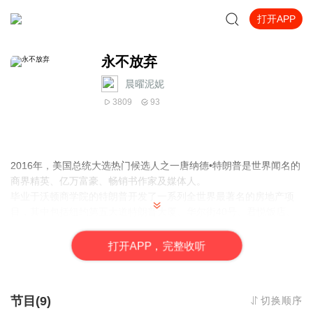
打开APP
永不放弃
晨曜泥妮
3809
93
2016年，美国总统大选热门候选人之一唐纳德•特朗普是世界闻名的
商界精英、亿万富豪、畅销书作家及媒体人。
毕业于沃顿商学院的特朗普开发了一系列全世界最著名的房地产项
目，其中包括纽约第五大道特朗普大厦、华尔街40号、君悦饭店、
棕榈滩特朗普国际饭店、迪拜大厦等。他写出了七本畅销书：《让
你赚大钱》，《跟亿万富翁学徒》《如何致富》《交易的艺术》
打
开
A
P
P，完整收听
等，销量已达数百万册。其第一本自传《交易的艺术》是每个生意
人的“圣经”，被《纽约时报》评为最畅销的书籍。这本《永不放弃》
是他的又一本自传体励志作品，相信会在渴望成功的职场人士中引
节目(9)
切换顺序
起共鸣。