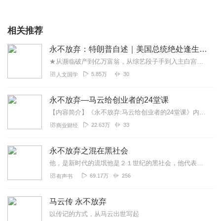
相关推荐
永不放弃：特朗普自述｜美国总统绝处逢生的传奇经历
★从濒临破产到亿万富翁，从综艺段子手到入主白宫，听美国总统特朗普亲口讲述生命中的“永不放弃”★数度面临破产危机、主流媒体嗤之以鼻，“陪跑”、“小丑”之声不绝于耳...
5.85万
30
人文国学
永不放弃—马云给创业者的24堂课
【内容简介】《永不放弃:马云给创业者的24堂课》内容简介：对于创业者来说，要想成功创业，就要像马云、约翰森那样认准目标，坚持到底，永不放弃。即使遇到一千次一万次...
22.63万
33
商业财经
永不放弃之混在黑社会
他，是新时代的流氓他是２１世纪的黑社会，他代表有品位有知识的新一代黑社会接班人他玩刀，他还流血！他甚至敢戴上金边眼镜，和人讨论咖啡和歌剧！他是从草根阶层向上攀爬...
69.17万
256
有声书
马云传 永不放弃
以传记的方式，从马云出世写起