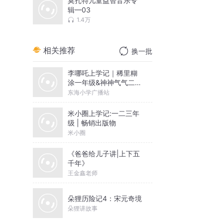
莫扎特儿童益智音乐专
辑—03
1.4万
相关推荐
换一批
李哪吒上学记｜稀里糊
涂一年级&神神气气二年
级
东海小学广播站
米小圈上学记:一二三年
级 | 畅销出版物
米小圈
《爸爸给儿子讲|上下五
千年》
王金鑫老师
朵狸历险记4：宋元奇境
朵狸讲故事