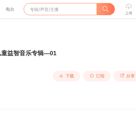
电台
上传
童益智音乐专辑—01
下载
订阅
分享