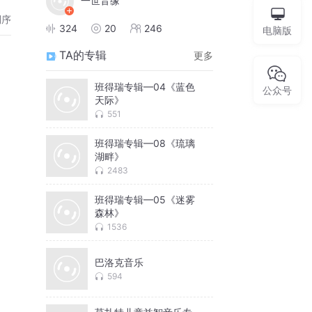
一世音缘
倒序
324
20
246
电脑版
TA的专辑
更多
班得瑞专辑—04《蓝色
公众号
天际》
551
班得瑞专辑—08《琉璃
湖畔》
2483
班得瑞专辑—05《迷雾
森林》
1536
巴洛克音乐
594