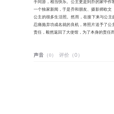
手同游，相当快乐。公主更是到乔的家中作
一个独家新闻，于是乔和朋友、摄影师欧文（埃迪·
公主的很多生活照。然而，在接下来与公主
忍痛抛弃功成名就的良机，将照片送予了公
责任，毅然返回了大使馆，为了本身的责任
评价
（
0
）
声音
（
0
）