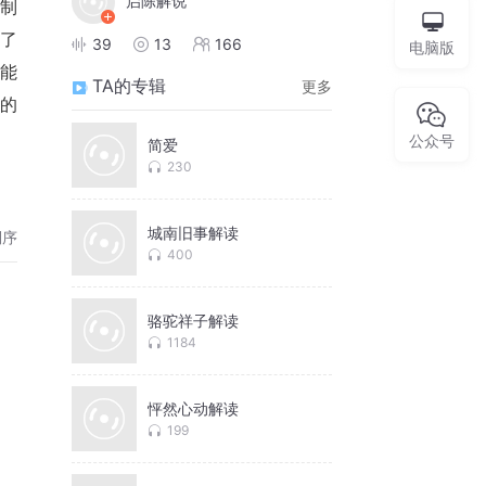
启陈解说
炮制
拍了
39
13
166
电脑版
能
TA的专辑
更多
家的
公众号
简爱
230
城南旧事解读
倒序
400
骆驼祥子解读
1184
怦然心动解读
199