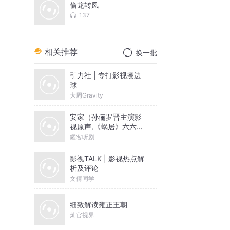
偷龙转凤
137
相关推荐
换一批
引力社 | 专打影视擦边
球
大周Gravity
安家（孙俪罗晋主演影
视原声,《蜗居》六六编
剧,多人有声剧）
耀客听剧
影视TALK | 影视热点解
析及评论
文倩同学
细致解读雍正王朝
灿官视界