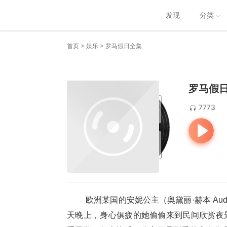
发现
分类
>
>
首页
娱乐
罗马假日全集
罗马假
7773
欧洲某国的安妮公主（奥黛丽·赫本 Aud
天晚上，身心俱疲的她偷偷来到民间欣赏夜景，巧