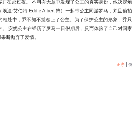
客并在那过夜。 不料乔无意中发现了公主的真实身份，他决定
艾伯特 Eddie Albert 饰）一起带公主同游罗马，并且偷
的相处中，乔不知不觉恋上了公主。为了保护公主的形象，乔只
主。 安妮公主在经历了罗马一日假期后，反而体验了自己对国
而果断抛弃了爱情。
正序
|