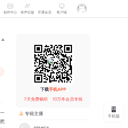
创作中心
有声出版
开通会员
客户端
下载
手机APP
7天免费畅听
10万本会员专辑
。一
专辑主播
手机版
人把