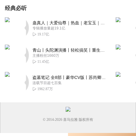
经典必听
蛊真人｜大爱仙尊｜热血｜老宝玉｜多人VIP免费有声剧
专辑播放量超19.1亿
19.17亿
青山丨头陀渊演播丨轻松搞笑丨重生穿越丨古代权谋丨VIP免费 | 多人有声剧
主播粉丝1660万
11.45亿
盗墓笔记 全8部丨豪华CV版丨苏尚卿&边江 领衔 多人有声剧丨冠声文化丨南派三叔
连载节目超七百集
1962.87万
© 2014-
2026
喜马拉雅 版权所有