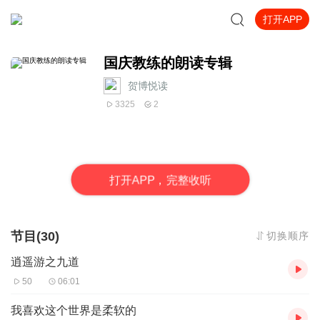
打开APP
国庆教练的朗读专辑
贺博悦读
3325
2
打
开
A
P
P，完整收听
节目(30)
切换顺序
逍遥游之九道
50
06:01
我喜欢这个世界是柔软的