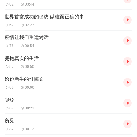
82
03:44
世界首富成功的秘诀 做难而正确的事
67
02:27
疫情让我们重建对话
76
00:54
拥抱真实的生活
57
00:50
给你新生的忏悔文
88
09:06
捉兔
67
00:22
所见
82
00:12