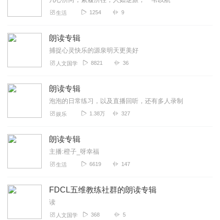
1254
9
生活
朗读专辑
捕捉心灵快乐的源泉明天更美好
8821
36
人文国学
朗读专辑
泡泡的日常练习，以及直播回听，还有多人录制
1.38万
327
娱乐
朗读专辑
主播:橙子_呀幸福
6619
147
生活
FDCL五维教练社群的朗读专辑
读
368
5
人文国学