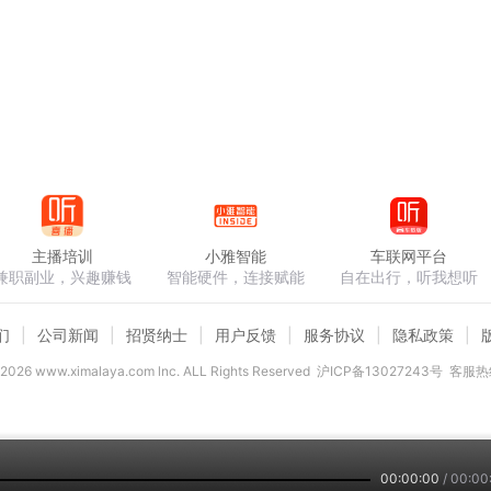
主播培训
小雅智能
车联网平台
兼职副业，兴趣赚钱
智能硬件，连接赋能
自在出行，听我想听
们
公司新闻
招贤纳士
用户反馈
服务协议
隐私政策
2026
www.ximalaya.com lnc. ALL Rights Reserved
沪ICP备13027243号
客服热线
00:00:00
/
00:00