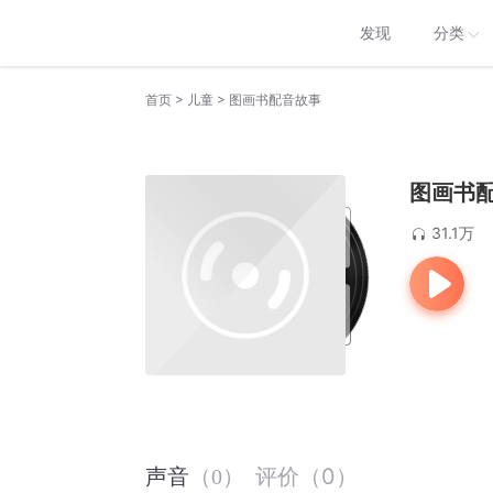
发现
分类
>
>
首页
儿童
图画书配音故事
图画书
31.1万
评价
（
0
）
声音
（
0
）