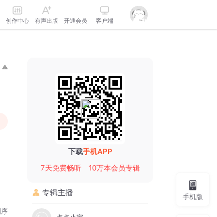
创作中心
有声出版
开通会员
客户端
下载
手机APP
7天免费畅听
10万本会员专辑
专辑主播
手机版
倒序