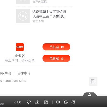
有声的紫襟
话说清朝丨大宇茶馆细
说清朝三百年历史|从努
尔哈赤到末代皇帝溥仪|
大宇茶馆
康熙雍正乾隆
手机端
企业版
电脑端
员工学习，企业买单
版权声明
自律承诺
：400-838-5616
x
1.0
:00