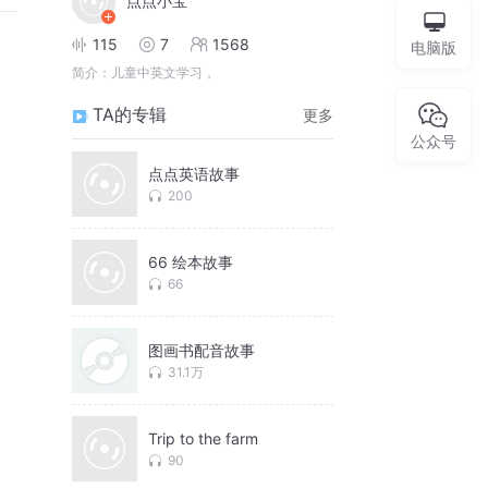
点点小宝
115
7
1568
电脑版
简介：
儿童中英文学习，
TA的专辑
更多
公众号
点点英语故事
200
66 绘本故事
66
图画书配音故事
31.1万
Trip to the farm
90