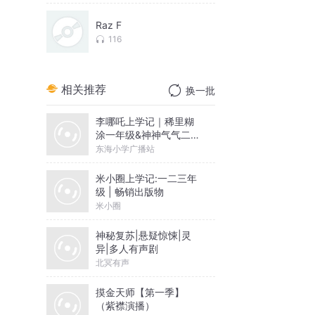
Raz F
116
相关推荐
换一批
李哪吒上学记｜稀里糊
涂一年级&神神气气二年
级
东海小学广播站
米小圈上学记:一二三年
级 | 畅销出版物
米小圈
神秘复苏|悬疑惊悚|灵
异|多人有声剧
北冥有声
摸金天师【第一季】
（紫襟演播）