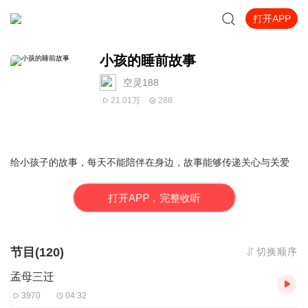
打开APP
小孩的睡前故事
空灵188
21.01万
288
给小孩子的故事，每天不能陪伴在身边，故事能够传递关心与关爱
打
开
A
P
P，完整收听
节目(120)
切换顺序
孟母三迁
3970
04:32