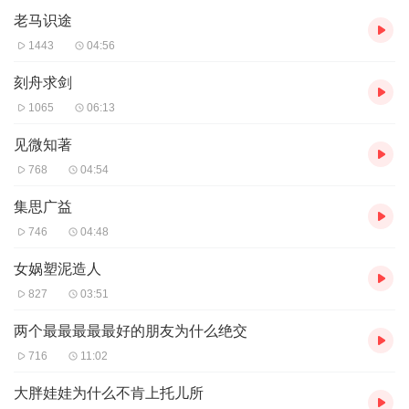
老马识途
1443
04:56
刻舟求剑
1065
06:13
见微知著
768
04:54
集思广益
746
04:48
女娲塑泥造人
827
03:51
两个最最最最最好的朋友为什么绝交
716
11:02
大胖娃娃为什么不肯上托儿所