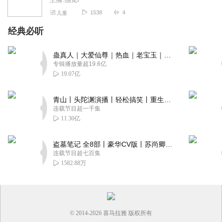
1538
4
儿童
经典必听
蛊真人｜大爱仙尊｜热血｜老宝玉｜多人VIP免费有声剧
专辑播放量超19.6亿
19.07亿
青山丨头陀渊演播丨轻松搞笑丨重生穿越丨古代权谋丨VIP免费 | 多人有声剧
连载节目超一千集
11.30亿
盗墓笔记 全8部丨豪华CV版丨苏尚卿&边江 领衔 多人有声剧丨冠声文化丨南派三叔
连载节目超七百集
1582.88万
© 2014-
2026
喜马拉雅 版权所有