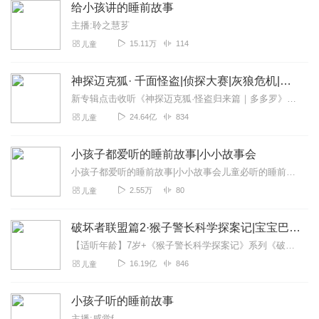
给小孩讲的睡前故事
主播:聆之慧芗
15.11万
114
儿童
神探迈克狐· 千面怪盗|侦探大赛|灰狼危机|多多罗
新专辑点击收听《神探迈克狐·怪盗归来篇｜多多罗》！！！>>>点击进入主播橱窗购买《神探迈克狐》系列图书吧!<<<多多罗故事【点击前往】收听多多罗其他好玩有趣的故...
24.64亿
834
儿童
小孩子都爱听的睡前故事|小小故事会
小孩子都爱听的睡前故事|小小故事会儿童必听的睡前小故事贺贺妈妈原创童话故事小小故事给孩子们带来喜爱的同时，也激发了孩子们的心智，也让孩子们变得懂事。关键词：小故...
2.55万
80
儿童
破坏者联盟篇2·猴子警长科学探案记|宝宝巴士故事
【适听年龄】7岁+《猴子警长科学探案记》系列《破坏者联盟篇1·猴子警长科学探案记》>>>《破坏者联盟篇2·猴子警长科学探案记》>>>《破坏者联盟篇3·猴子警长科...
16.19亿
846
儿童
小孩子听的睡前故事
主播:感觉f