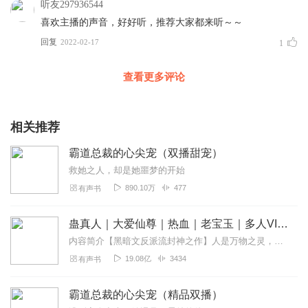
听友297936544
喜欢主播的声音，好好听，推荐大家都来听～～
回复
2022-02-17
1
查看更多评论
相关推荐
霸道总裁的心尖宠（双播甜宠）
救她之人，却是她噩梦的开始
890.10万
477
有声书
蛊真人｜大爱仙尊｜热血｜老宝玉｜多人VIP免费有声剧
内容简介【黑暗文反派流封神之作】人是万物之灵，蛊是天地真精。一个穿越者不断重生的故事。一个养蛊、炼蛊、用蛊的奇特世界。配音组（男角色）老宝玉旁白...
19.08亿
3434
有声书
霸道总裁的心尖宠（精品双播）