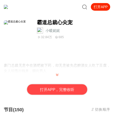
打开APP
霸道总裁心尖宠
小暖妮妮
32.84万
685
豪门总裁无意中在酒吧被下药，却无意被失恋醉酒女人吃了豆腐，
女人却甩出钱来，砸向男人
本文为有声书练习专辑，非商业用途
打
开
A
P
P，完整收听
节目(150)
切换顺序