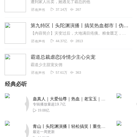
遭到家人出卖，她遇见了霸总的他
37.14万
267
有声书
第九特区丨头陀渊演播丨搞笑热血都市丨伪戒丨VIP免费多人有声剧
【内容简介】灾变过后，大地满目疮痍。粮食匮乏，资源紧俏，局势混乱……一位从待规划区杀出来的青年，背对着漫天黄沙，孤身来到九区谋生，却不曾想偶然结识三五好友，一念...
44.37亿
2813
有声书
霸道总裁虐恋|冷情少主心尖宠
霸道少主甜宠女佣
57.61万
363
有声书
经典必听
蛊真人｜大爱仙尊｜热血｜老宝玉｜多人VIP免费有声剧
专辑播放量超19.7亿
19.08亿
青山丨头陀渊演播丨轻松搞笑丨重生穿越丨古代权谋丨VIP免费 | 多人有声剧
最近一周更新