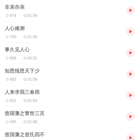
非亲亦亲
974
01:09
人心难测
750
01:08
事久见人心
669
00:52
知恩报恩天下少
683
01:09
人来求我三春雨
631
01:04
曾国藩之警世三言
595
01:08
曾国藩之曾氏四不