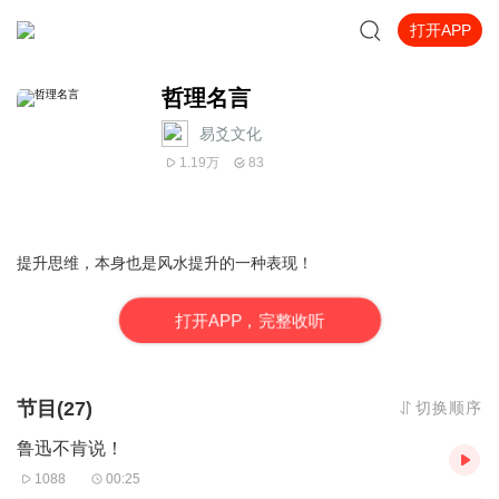
打开APP
哲理名言
易爻文化
1.19万
83
提升思维，本身也是风水提升的一种表现！
打
开
A
P
P，完整收听
节目(27)
切换顺序
鲁迅不肯说！
1088
00:25