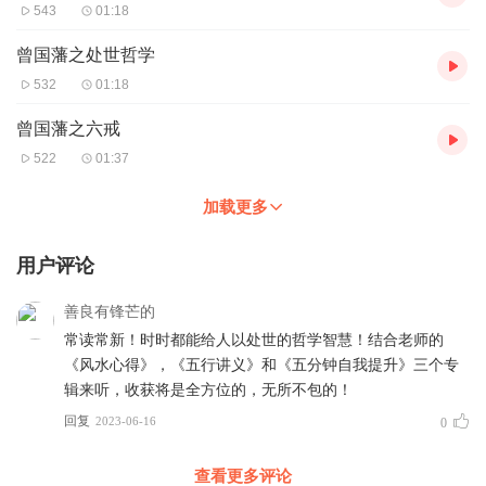
543
01:18
曾国藩之处世哲学
532
01:18
曾国藩之六戒
522
01:37
加载更多
用户评论
善良有锋芒的
常读常新！时时都能给人以处世的哲学智慧！结合老师的
《风水心得》，《五行讲义》和《五分钟自我提升》三个专
辑来听，收获将是全方位的，无所不包的！
回复
2023-06-16
0
查看更多评论