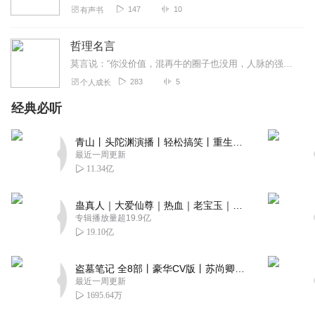
147
10
有声书
哲理名言
莫言说：“你没价值，混再牛的圈子也没用，人脉的强大，要建立在个人强大的基础上。不要花太多时间，去处理关系，有了价值，有了能力，一切关系都会很顺畅，如果不顺畅，是...
283
5
个人成长
经典必听
青山丨头陀渊演播丨轻松搞笑丨重生穿越丨古代权谋丨VIP免费 | 多人有声剧
最近一周更新
11.34亿
蛊真人｜大爱仙尊｜热血｜老宝玉｜多人VIP免费有声剧
专辑播放量超19.9亿
19.10亿
盗墓笔记 全8部丨豪华CV版丨苏尚卿&边江 领衔 多人有声剧丨冠声文化丨南派三叔
最近一周更新
1695.64万