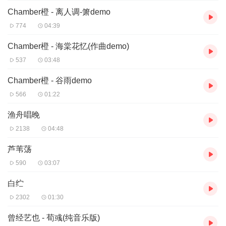
Chamber橙 - 离人调-箫demo
774
04:39
Chamber橙 - 海棠花忆(作曲demo)
537
03:48
Chamber橙 - 谷雨demo
566
01:22
渔舟唱晚
2138
04:48
芦苇荡
590
03:07
白纻
2302
01:30
曾经艺也 - 荀彧(纯音乐版)