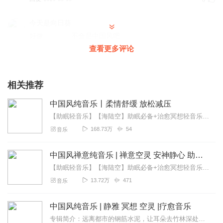
0
今天是向日葵
好像。。。。不全是中国风吧
查看更多评论
回复
2021-03-20
0
相关推荐
中国风纯音乐丨柔情舒缓 放松减压
【助眠轻音乐】【海陆空】助眠必备+治愈冥想轻音乐【大自然白噪音】静心助眠+减压催眠【听自然的音乐助你入眠】助眠古风音乐《中国风纯音乐》以安静，柔美，古香古色的意...
168.73万
54
音乐
中国风禅意纯音乐 | 禅意空灵 安神静心 助眠放松
【助眠轻音乐】【海陆空】助眠必备+治愈冥想轻音乐【大自然白噪音】静心助眠+减压催眠【听自然的音乐助你入眠】助眠古风音乐【中国风】【禅意】【纯音乐】【禅意空灵】【...
13.72万
471
音乐
中国风纯音乐 | 静雅 冥想 空灵 |疗愈音乐
专辑简介：远离都市的钢筋水泥，让耳朵去竹林深处深呼吸。本专辑精选多首疗愈系中国风纯音乐，以舒缓的节奏与空灵的音色，为您搭建一个冥想、阅读或助眠的精神庇护所。清脆...