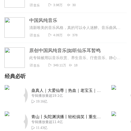
3.98万
30
音乐
中国风纯音乐
清新唯美的音乐风格，真的可以令人迷醉。音乐曲风感性多情，动人契心；惬意悠闲，扣人心弦……所有收录的乐曲为最受欢迎的中国风纯音乐，其中既有民间乐器自然古朴的原音与...
4.09万
378
音乐
原创中国风纯音乐|如听仙乐耳暂鸣
此专辑被用以音乐欣赏、养生音乐、疗愈音乐、静心音乐、书房音乐。中国音乐追求“清、静、淡、远”的意境，旋律优美的音乐能修身养性、让身...
349.11万
18
音乐
经典必听
蛊真人｜大爱仙尊｜热血｜老宝玉｜多人VIP免费有声剧
专辑播放量超19.1亿
19.16亿
青山丨头陀渊演播丨轻松搞笑丨重生穿越丨古代权谋丨VIP免费 | 多人有声剧
专辑播放量超11.4亿
11.43亿