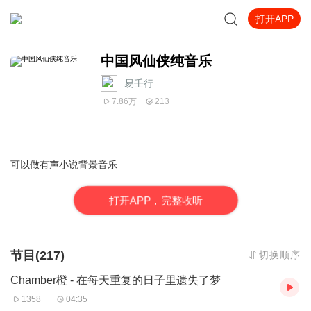
打开APP
中国风仙侠纯音乐
易壬行
7.86万
213
可以做有声小说背景音乐
打
开
A
P
P，完整收听
节目(217)
切换顺序
Chamber橙 - 在每天重复的日子里遗失了梦
1358
04:35