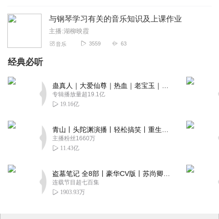
与钢琴学习有关的音乐知识及上课作业
主播:湖柳映霞
3559
63
音乐
经典必听
蛊真人｜大爱仙尊｜热血｜老宝玉｜多人VIP免费有声剧
专辑播放量超19.1亿
19.16亿
青山丨头陀渊演播丨轻松搞笑丨重生穿越丨古代权谋丨VIP免费 | 多人有声剧
主播粉丝1660万
11.43亿
盗墓笔记 全8部丨豪华CV版丨苏尚卿&边江 领衔 多人有声剧丨冠声文化丨南派三叔
连载节目超七百集
1903.93万