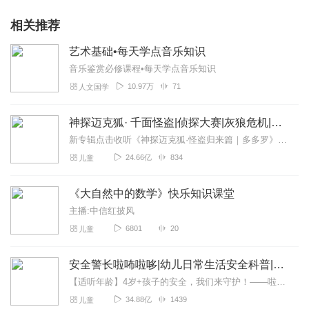
相关推荐
艺术基础•每天学点音乐知识
音乐鉴赏必修课程•每天学点音乐知识
10.97万
71
人文国学
神探迈克狐· 千面怪盗|侦探大赛|灰狼危机|多多罗
新专辑点击收听《神探迈克狐·怪盗归来篇｜多多罗》！！！>>>点击进入主播橱窗购买《神探迈克狐》系列图书吧!<<<多多罗故事【点击前往】收听多多罗其他好玩有趣的故...
24.66亿
834
儿童
《大自然中的数学》快乐知识课堂
主播:中信红披风
6801
20
儿童
安全警长啦咘啦哆|幼儿日常生活安全科普|宝宝巴士
【适听年龄】4岁+孩子的安全，我们来守护！——啦咘啦哆警长宣孩子天生爱冒险，好奇心爆棚！不是在大马路上比赛跑，就是踩着椅子上下跳，怎样才能保护孩子平安长大？听...
34.88亿
1439
儿童