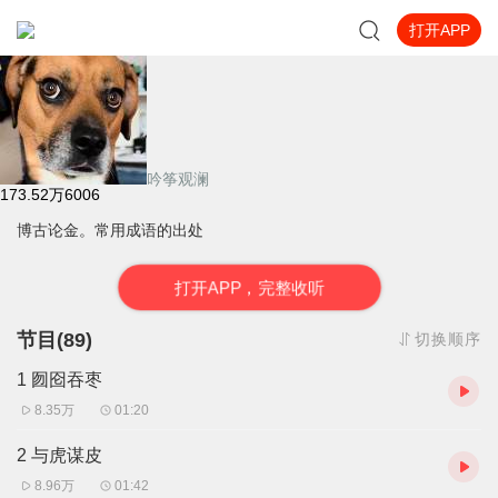
打开APP
成语故事一百篇
吟筝观澜
173.52万
6006
博古论金。常用成语的出处
打
开
A
P
P，完整收听
节目(89)
切换顺序
1 囫囵吞枣
8.35万
01:20
2 与虎谋皮
8.96万
01:42