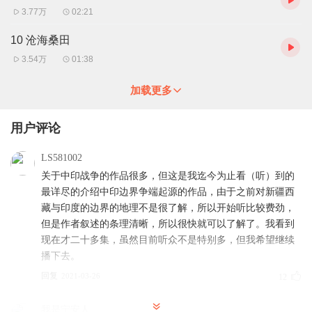
3.77万
02:21
10 沧海桑田
3.54万
01:38
加载更多
用户评论
LS581002
关于中印战争的作品很多，但这是我迄今为止看（听）到的
最详尽的介绍中印边界争端起源的作品，由于之前对新疆西
藏与印度的边界的地理不是很了解，所以开始听比较费劲，
但是作者叙述的条理清晰，所以很快就可以了解了。我看到
现在才二十多集，虽然目前听众不是特别多，但我希望继续
播下去。
回复
2021-03-26
12
我是宁安人