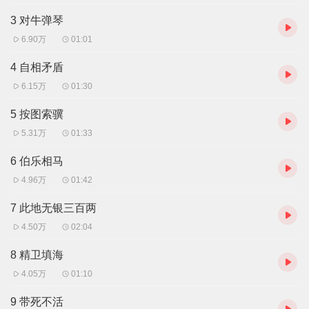
3 对牛弹琴
6.90万
01:01
4 自相矛盾
6.15万
01:30
5 按图索骥
5.31万
01:33
6 伯乐相马
4.96万
01:42
7 此地无银三百两
4.50万
02:04
8 精卫填海
4.05万
01:10
9 带死不活