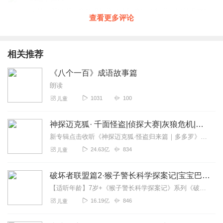
这是一部好书，多角度地详观中印之间的纠葛，期待着继续
查看更多评论
更新，向演播者致敬。
回复
2021-03-17
8
相关推荐
jcmd
《八个一百》成语故事篇
第三方视角？！听了一半，还是没搞懂这部书主要内容到底
是什么人写的，为什么简介里看不到呢。
朗读
1031
100
儿童
回复
2021-04-26
7
ZhangFR
神探迈克狐· 千面怪盗|侦探大赛|灰狼危机|多多罗
很喜欢吟筝观澜的播音，虽然还没全部播完，已经可以大概
新专辑点击收听《神探迈克狐·怪盗归来篇｜多多罗》！！！>>>点击进入主播橱窗购买《神探迈克狐》系列图书吧!<<<多多罗故事【点击前往】收听多多罗其他好玩有趣的故...
了解到中印边界问题的由来。制作、播音是他，不知道文字
24.63亿
834
儿童
作者是哪位？在网上找不到电子书。
回复
2021-04-12
5
破坏者联盟篇2·猴子警长科学探案记|宝宝巴士故事
【适听年龄】7岁+《猴子警长科学探案记》系列《破坏者联盟篇1·猴子警长科学探案记》>>>《破坏者联盟篇2·猴子警长科学探案记》>>>《破坏者联盟篇3·猴子警长科...
风语者5999
16.19亿
846
儿童
从血战高平追到此，作品个个精典，超赞！就是不喜欢VIP😝