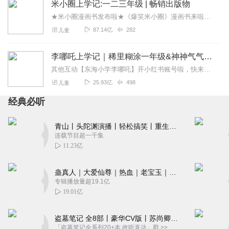
回复
2021-05-24
米小圈上学记:一二三年级 | 畅销出版物
4
★米小圈漫画书发布啦★《爆笑米小圈》漫画书来啦《米小圈上学记》一二三年级正版广播剧！《米小圈上学记》系列是儿童作家北猫最新创作的儿童小说系列，作品诙谐幽默、好...
W_29c29
87.14亿
282
儿童
找了几个关于中印战争的历史依据，一直没有找到一部即能
满足听众又能体现书本身对历史的来龙去脉。这部纪实文学
李哪吒上学记｜稀里糊涂一年级&神神气气二年级
是听过的比较全面比较客观的，从主播到书的内容都特别
其他互动【东海小学李哪吒】开小红书账号啦，快来关注和李哪吒成为好朋友！有机会免费领儿童会员、官方周边！【点击加入】东海小学广播站圈子，更多互动！李哪吒全新冒险番...
好。了解中印战争的起始原因。
25.93亿
498
儿童
回复
2021-05-07
3
经典必听
小乌龟的绘馆
青山丨头陀渊演播丨轻松搞笑丨重生穿越丨古代权谋丨VIP免费 | 多人有声剧
声音很好听，内容也保质，请喜马拉雅多点这样有营养的内
连载节目超一千集
容
11.23亿
回复
2021-06-08
2
蛊真人｜大爱仙尊｜热血｜老宝玉｜多人VIP免费有声剧
阳_l7
专辑播放量超19.1亿
19.01亿
此节目让我们了解了纠纷的由来，有宏观方面的中国和印度
当时国内的政治环境，双方决策者面临的困难，也了解了战
斗的具体进城，是一部不可多得的好节目。
盗墓笔记 全8部丨豪华CV版丨苏尚卿&边江 领衔 多人有声剧丨冠声文化丨南派三叔
「盗墓笔记全系列20+本 收听直达」戳 >>改编自南派三叔同名作品，腾讯音乐娱乐集团出品，冠声文化制作，...