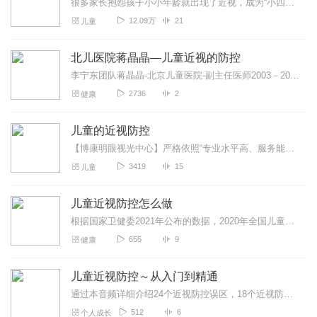
很多家长抱怨孩子小小年龄就出现了近视，成为“小四眼”，不仅如此，孩子随着年龄的增长，度数还在持续增长，成为家长焦虑的主要问题。我...
12.09万
21
儿童
北儿医院蒋晶晶—儿童近视的防控
李宁东团队蒋晶晶-北京儿童医院-副主任医师2003－2010年湘雅医院眼科，师从刘双珍教授，研究小儿斜弱视、眼屈光，获博士学位。2010－2013年解放军总医...
2736
2
健康
儿童的近视防控
【博康明眼视光中心】严格依照“专业水平高、服务能力强、责任周期长”的服务要求，恪守“用医学的严谨、亲情的关爱呵护孩子的眼睛”的服务理念，遵循“专业化、规范化、个...
3419
15
儿童
儿童近视防控怎么做
根据国家卫健委2021年公布的数据，2020年全国儿童青少年总体近视率为52.7%，人数超过1亿，近视低龄化问题突出。近视到底有哪些原因呢？眼睛看不清就是近视吗...
655
9
健康
儿童近视防控～从入门到精通
通过本音频详细介绍24个近视防控误区，18个近视防控中普遍存在的疑虑，5种视觉训练方法
512
6
个人成长