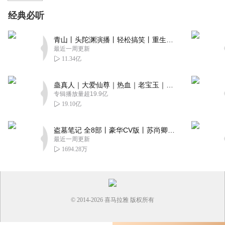
经典必听
青山丨头陀渊演播丨轻松搞笑丨重生穿越丨古代权谋丨VIP免费 | 多人有声剧
最近一周更新
11.34亿
蛊真人｜大爱仙尊｜热血｜老宝玉｜多人VIP免费有声剧
专辑播放量超19.9亿
19.10亿
盗墓笔记 全8部丨豪华CV版丨苏尚卿&边江 领衔 多人有声剧丨冠声文化丨南派三叔
最近一周更新
1694.28万
© 2014-
2026
喜马拉雅 版权所有