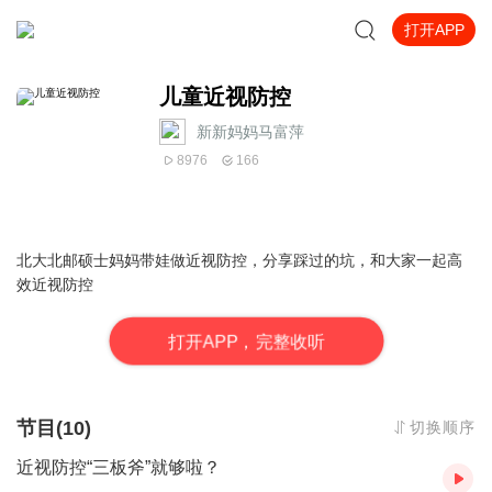
打开APP
儿童近视防控
新新妈妈马富萍
8976
166
北大北邮硕士妈妈带娃做近视防控，分享踩过的坑，和大家一起高
效近视防控
打
开
A
P
P，完整收听
节目(10)
切换顺序
近视防控“三板斧”就够啦？