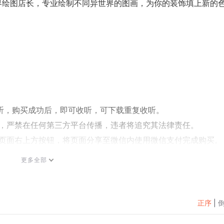
界绘图店长，专业绘制不同异世界的图画，为你的装饰填上新的
试听，购买成功后，即可收听，可下载重复收听。
式，严禁在任何第三方平台传播，违者将追究其法律责任。
过页面右上方按钮，将页面分享至微信内使用微信支付完成购买。
按以下步骤咨询在线客服：
更多全部
客服】中咨询在线客服；
，可关注【喜马拉雅APP】公众号，通过下方菜单栏里【我的-在
正序
|
电话：400-838-5616