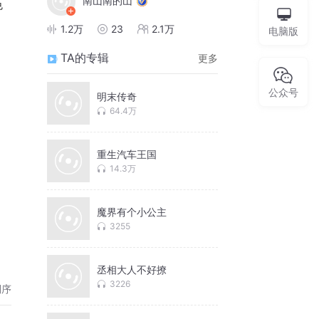
南山南的山
色
1.2万
23
2.1万
电脑版
TA的专辑
更多
公众号
明末传奇
64.4万
重生汽车王国
14.3万
魔界有个小公主
3255
线
丞相大人不好撩
3226
倒序