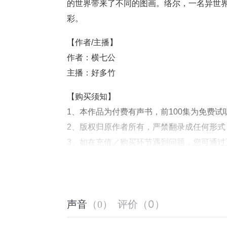
的世界带来了不同的图画。络尔，一名异世
彩。
【作者/主播】
作者：横七公
主播：好多竹
【购买须知】
1、本作品为付费有声书，前100集为免费
2、版权归原作者所有，严禁翻录成任何形
3、如在充值／购买环节遇到问题，您可通
4、在购买过程中，如果您有任何问题，可以
第一步：您可在喜马拉雅APP【账号-联系
第二步：如果您无法联系上APP内在线客服
评价
（
0
）
客服】咨询在线客服；
声音
（
0
）
第三步：如果在线客服都未取得联系，也可拨打客服