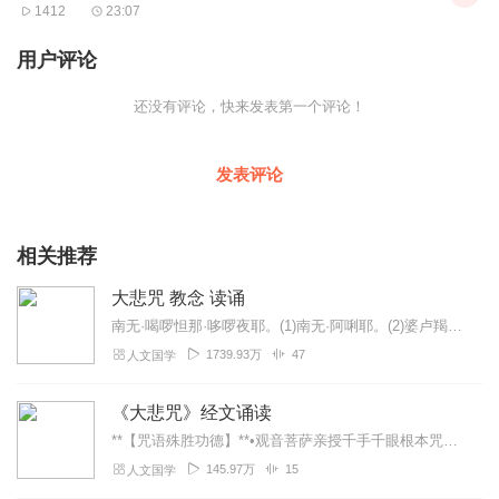
1412
23:07
用户评论
还没有评论，快来发表第一个评论！
发表评论
相关推荐
大悲咒 教念 读诵
南无·喝啰怛那·哆啰夜耶。(1)南无·阿唎耶。(2)婆卢羯帝·烁钵啰耶。(3)菩提萨埵婆耶。(4)摩诃萨埵婆耶。(5)摩诃迦卢尼迦耶。(6)唵。(7)萨皤啰罚曳...
1739.93万
47
人文国学
《大悲咒》经文诵读
**【咒语殊胜功德】**•观音菩萨亲授千手千眼根本咒，佛陀赞叹"威力第一"•特别功效：消百万劫业障（尤其宿世杀业、堕胎罪业）化解冤亲债主纠缠（持满1...
145.97万
15
人文国学