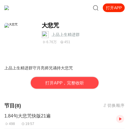
打开APP
大悲咒
上品上生精进群
6.76万
451
上品上生精进群守月亮师兄诵持大悲咒
打
开
A
P
P，完整收听
节目(8)
切换顺序
1.84句大悲咒快版21遍
498
19:57