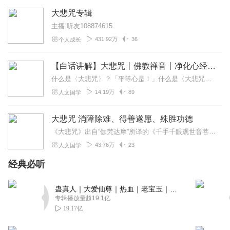
大悲咒专辑
主播:听友108874615
431.92万
36
个人成长
【白话讲解】大悲咒丨佛教禅音丨净化心经丨祈福静心
什么是〈大悲咒〉？「平等心是！」什么是〈大悲咒〉？「无为心是！」什么是〈大悲咒〉？「无染着心是！」【内容简介】《大悲咒》出自“伽梵达摩”所译的《千手千眼观世音菩...
14.19万
89
人文国学
大悲咒 消障除难、得善遂愿、殊胜功德
《大悲咒》出自“伽梵达摩”所译的《千手千眼观世音菩萨广大圆满无碍大悲心陀罗尼经》，全名为《广大圆满无碍大悲心陀罗尼》。按照内容文字的多少，《大悲咒》有广、中、略...
43.76万
23
人文国学
经典必听
蛊真人｜大爱仙尊｜热血｜老宝玉｜多人VIP免费有声剧
专辑播放量超19.1亿
19.17亿