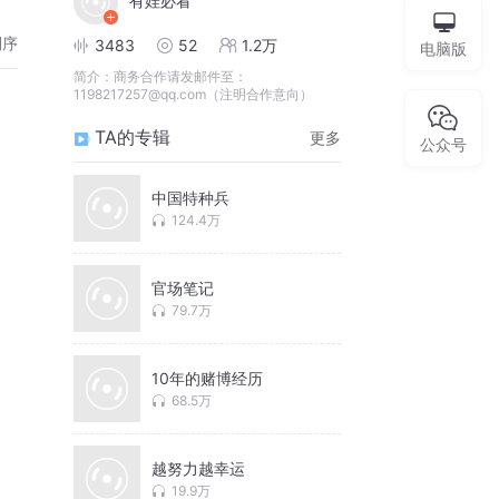
有娃必看
倒序
3483
52
1.2万
电脑版
简介：
商务合作请发邮件至：
1198217257@qq.com（注明合作意向）
TA的专辑
更多
公众号
中国特种兵
124.4万
官场笔记
79.7万
10年的赌博经历
68.5万
越努力越幸运
19.9万