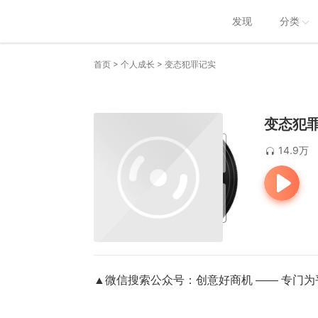
发现
分类
>
>
首页
个人成长
变态犯罪记实
变态犯
14.9万
▲微信搜索公众号：创意好商机 —— 专门