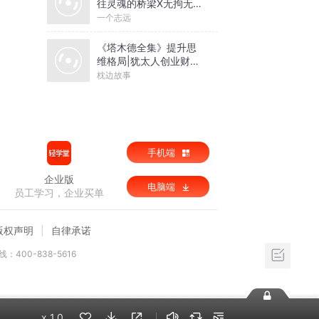
往灵魂的桥梁X无拘无束
的关系丨亲密关系心理
一个志远
学
《塔木德全集》提升思
维格局|犹太人创业财富
圣经
枕边故事
手机端
企业版
电脑端
员工学习，企业买单
版权声明
自律承诺
：400-838-5616
x
1.0