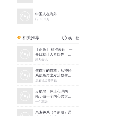
中国人在海外
10.3万
相关推荐
换一批
【正版】 精准表达：一
开口就让人喜欢你，情
商沟通必听
超儿会说
焦虑症的自救：从神经
系统角度出发治愈焦虑
症
启辰说过要听话
反脆弱丨停止心理内
耗，做一个内心强大的
人丨一个志远演播
一个志远
亲密关系（全两册）通