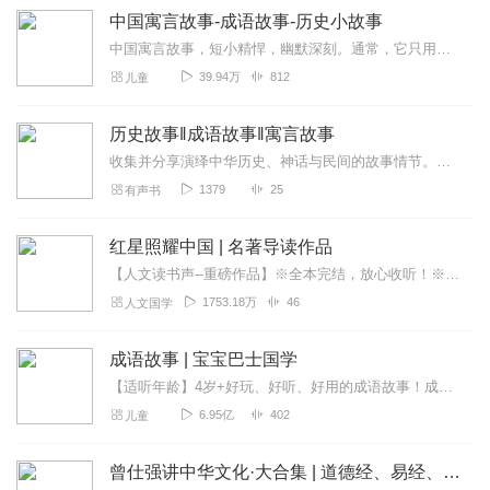
中国寓言故事-成语故事-历史小故事
中国寓言故事，短小精悍，幽默深刻。通常，它只用寥寥数语便勾画出一幅情节生动的画面，中国古人的人生智慧也便在这幅画面上得以鲜明呈现。通过了解《中国寓言故事》，将受...
39.94万
812
儿童
历史故事‖成语故事‖寓言故事
收集并分享演绎中华历史、神话与民间的故事情节。本专辑为有声演播练习使用。侵删
1379
25
有声书
红星照耀中国 | 名著导读作品
【人文读书声--重磅作品】※全本完结，放心收听！※八年级（上）语文教科书名著导读指定作品，同名有声书！※著名翻译家董乐山先生权威中文译本！※人民文学出版...
1753.18万
46
人文国学
成语故事 | 宝宝巴士国学
【适听年龄】4岁+好玩、好听、好用的成语故事！成语是中国传统文化的一大特色，是汉语言中的精髓。记住并能灵活运用成语是孩子们的必修课，不仅对语文知识积累有用，对他...
6.95亿
402
儿童
曾仕强讲中华文化·大合集 | 道德经、易经、三国演义中的国学