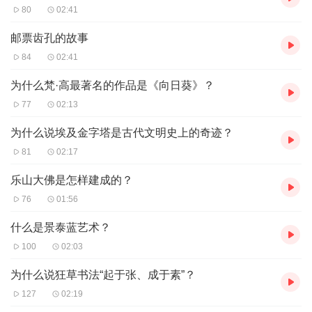
80
02:41
邮票齿孔的故事
84
02:41
为什么梵·高最著名的作品是《向日葵》？
77
02:13
为什么说埃及金字塔是古代文明史上的奇迹？
81
02:17
乐山大佛是怎样建成的？
76
01:56
什么是景泰蓝艺术？
100
02:03
为什么说狂草书法“起于张、成于素”？
127
02:19