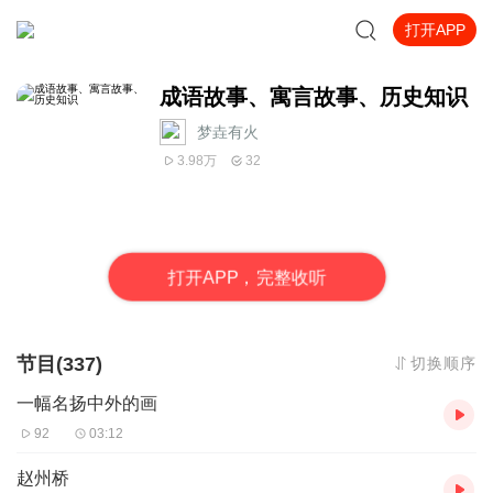
打开APP
成语故事、寓言故事、历史知识
梦垚有火
3.98万
32
打
开
A
P
P，完整收听
节目(337)
切换顺序
一幅名扬中外的画
92
03:12
赵州桥