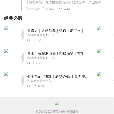
【感恩回馈】在传播智慧与美好的旅途中，真诚感谢每一位伙伴的温暖陪伴与鼎力支持！欢迎曾仕强学堂粉丝听友们入群交流，更多新鲜玩法和福利活动等你！添加微信：zengf...
3.87亿
2112
人文国学
经典必听
蛊真人｜大爱仙尊｜热血｜老宝玉｜多人VIP免费有声剧
专辑播放量超19.1亿
19.13亿
青山丨头陀渊演播丨轻松搞笑丨重生穿越丨古代权谋丨VIP免费 | 多人有声剧
专辑播放量超11.3亿
11.39亿
盗墓笔记 全8部丨豪华CV版丨苏尚卿&边江 领衔 多人有声剧丨冠声文化丨南派三叔
连载节目超七百集
1820.85万
© 2014-
2026
喜马拉雅 版权所有