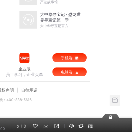
严选故事馆
大中华寻宝记 · 恐龙世
界寻宝记第一季
大中华寻宝记官方
手机端
企业版
电脑端
员工学习，企业买单
版权声明
自律承诺
：400-838-5616
x
1.0
:00