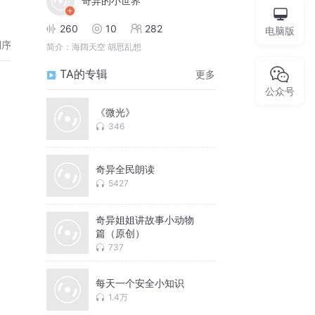
奇异的小世界
260
10
282
电脑版
倒序
简介：
海阔天空 胡思乱想
TA的专辑
更多
公众号
《微光》
346
奇异全民朗读
5427
奇异姐姐讲故事小动物
篇（原创）
737
每天一个安全小知识
1.4万