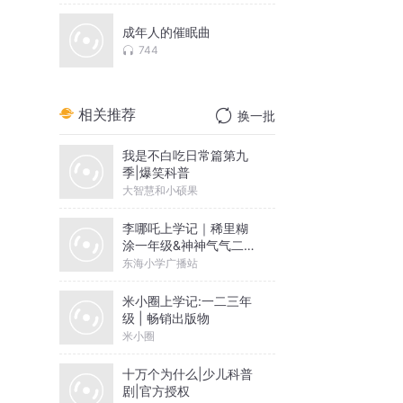
成年人的催眠曲
744
相关推荐
换一批
我是不白吃日常篇第九
季|爆笑科普
大智慧和小硕果
李哪吒上学记｜稀里糊
涂一年级&神神气气二年
级
东海小学广播站
米小圈上学记:一二三年
级 | 畅销出版物
米小圈
十万个为什么|少儿科普
剧|官方授权