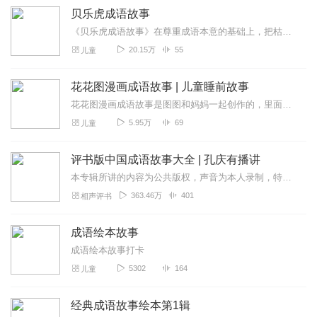
贝乐虎成语故事
《贝乐虎成语故事》在尊重成语本意的基础上，把枯燥难懂的成语改编成一个个情节丰富、有趣又生动的情景故事。快乐听故事，轻松学成语。让孩子不仅可以在故事中学会成语，还...
20.15万
55
儿童
花花图漫画成语故事 | 儿童睡前故事
花花图漫画成语故事是图图和妈妈一起创作的，里面所有的漫画由图图手绘完成，想看漫画的小朋友们可以在图片信息里找到它。帮我们解释和表演的是图图的宠物团队的五个小成员...
5.95万
69
儿童
评书版中国成语故事大全 | 孔庆有播讲
本专辑所讲的内容为公共版权，声音为本人录制，特此声明！业余时间录制，尽量保证每天一集！微评书为您讲述成语起源的同时，每集一个定场诗，不重复！脱稿演绎！部分定场诗...
363.46万
401
相声评书
成语绘本故事
成语绘本故事打卡
5302
164
儿童
经典成语故事绘本第1辑