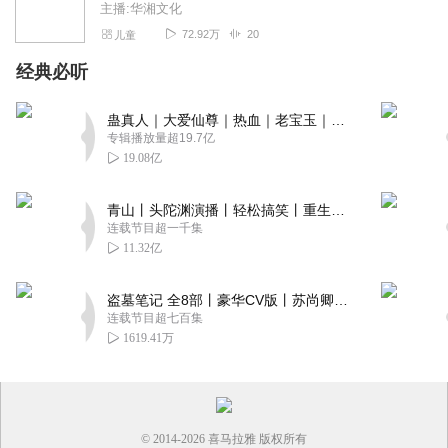
主播:华湘文化
72.92万
20
儿童
经典必听
蛊真人｜大爱仙尊｜热血｜老宝玉｜多人VIP免费有声剧
专辑播放量超19.7亿
19.08亿
青山丨头陀渊演播丨轻松搞笑丨重生穿越丨古代权谋丨VIP免费 | 多人有声剧
连载节目超一千集
11.32亿
盗墓笔记 全8部丨豪华CV版丨苏尚卿&边江 领衔 多人有声剧丨冠声文化丨南派三叔
连载节目超七百集
1619.41万
© 2014-
2026
喜马拉雅 版权所有