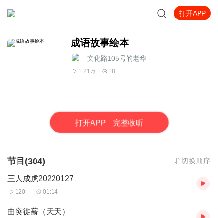
打开APP
成语故事绘本
文化路105号的老华
1.21万
18
打
开
A
P
P，完整收听
节目(304)
切换顺序
三人成虎20220127
120
01:14
曲突徙薪（天天）