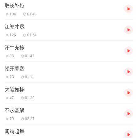
取长补短
184
01:48
江郎才尽
126
01:54
汗牛充栋
83
01:42
顿开茅塞
73
01:11
大笔如椽
47
01:39
不求甚解
79
02:27
闻鸡起舞