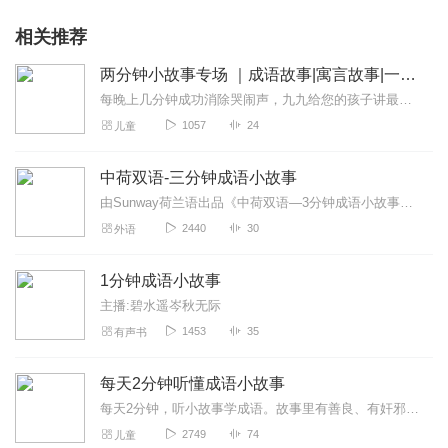
相关推荐
两分钟小故事专场 ｜成语故事|寓言故事|一千零一夜
每晚上几分钟成功消除哭闹声，九九给您的孩子讲最好的故事，学最实用的道理。内容包括：成语故事、寓言故事、一千零一夜等等一系列故事九九个人专辑，喜欢就点个订阅吧｜...
1057
24
儿童
中荷双语-三分钟成语小故事
由Sunway荷兰语出品《中荷双语—3分钟成语小故事》只要用3分钟，潜移默化的锻炼荷兰语！从听懂到会说，就是从你最熟悉的内容开始。...
2440
30
外语
1分钟成语小故事
主播:碧水遥岑秋无际
1453
35
有声书
每天2分钟听懂成语小故事
每天2分钟，听小故事学成语。故事里有善良、有奸邪、有坚持、也有勇气。
2749
74
儿童