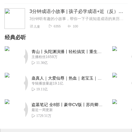
3分钟成语小故事 | 孩子必学成语+近（反）义词 100个
3分钟听有趣的小故事，帮你一下子就知道成语的来历，了解它的意思以及近义词和反义词。故事虽短却隐藏着大道理，在让我们一起在故事中慢慢成长！
6355
100
儿童
经典必听
青山丨头陀渊演播丨轻松搞笑丨重生穿越丨古代权谋丨VIP免费 | 多人有声剧
主播粉丝1659万
11.36亿
蛊真人｜大爱仙尊｜热血｜老宝玉｜多人VIP免费有声剧
专辑播放量超19.1亿
19.11亿
盗墓笔记 全8部丨豪华CV版丨苏尚卿&边江 领衔 多人有声剧丨冠声文化丨南派三叔
最近一周更新
1729.51万